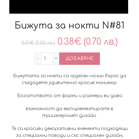
Бижута за нокти N#81
Original
Тек
0.38
€
(0.70 лв.)
0.51
€
(1.00 лв.)
price
цен
количество за Бижута за нокти N#81
ДОБАВЯНЕ
was:
е:
Бижутата за нокти са чудесен начин бързо да
0.51€
0.38
създадете удивително красив маникюр.
(1.00
(0.70
Богатството от форми и размери ви дава
лв.).
лв.).
възможност да експирементирате в
триизмерният дизайн.
Те са красиви декоративни елементи подходящи
за специални поводи и със специален дизайн,