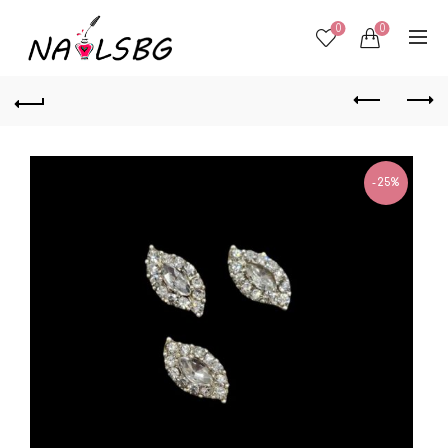
0
0
-25%