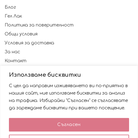
Блог
Гел Лак
Политика за поверителност
Общи условия
Условия за доставка
За нас
Контакт
Използваме бисквитки
С цел да направим изживяването ви по-приятно в
нашия сайт, ние използваме бисквитки за анализ
на трафика. Избирайки "Съгласен" се съгласявате
да зареждаме бисквитки при вашето посещение.
Използваме бисквитки за да подобрим вашата
Съгласен
работа със сайта. Като ползвате сайта Вие се
© 2023 NAILSBG. Всички права запазени
съгласявате с използването им.