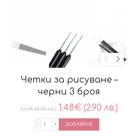
Четки за рисуване –
черни 3 броя
Original
Тек
1.48
€
(2.90 лв.)
2.51
€
(4.90 лв.)
price
цен
количество за Четки за рисуване – чер
ДОБАВЯНЕ
was:
е: