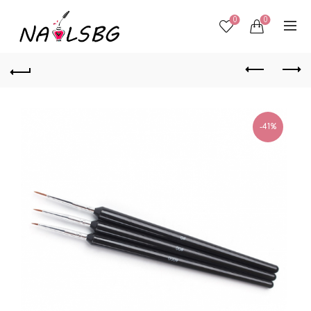
0
0
-41%