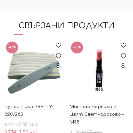
СВЪРЗАНИ ПРОДУКТИ
-46%
-65%
Буфер Пила PRETTY-
Матово Червило в
220/280
Цвят Светлорозово -
M35
Original
Текущата
(2.80 лв.)
1.43
€
price
цена
Original
Текущата
(8.20 лв.)
0.77
€
(1.50 лв.)
4.19
€