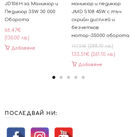
JD106H за Маникюр и
маникюр и педикюр
Педикюр 35W 30 000
JMD S108 45W с тъч
Оборота
скрийн дисплей и
безчетков
66.47
€
мотор-35000 оборота
(130.00 лв.)
Original
Текущата
(288.10 лв.)
147.31
€
Добавяне
price
цена
133.51
€
(261.10 лв.)
was:
е:
Добавяне
147.31€
133.51€
(288.10
(261.10
лв.).
лв.).
ПОСЛЕДВАЙ НИ: