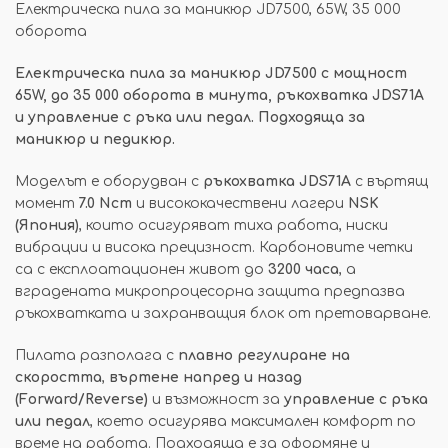
Електрическа пила за маникюр JD7500, 65W, 35 000
оборота
Електрическа пила за маникюр JD7500 с мощност
65W, до 35 000 оборота в минута, ръкохватка
JDS71A
и управление с ръка или педал. Подходяща за
маникюр и педикюр.
Моделът е оборудван с
ръкохватка JDS71A
с въртящ
момент
7.0 Ncm
и висококачествени лагери
NSK
(Япония)
, които осигуряват тиха работа, ниски
вибрации и висока прецизност. Карбоновите четки
са с експлоатационен живот до
3200 часа
, а
вградената микропроцесорна защита предпазва
ръкохватката и захранващия блок от претоварване.
Пилата разполага с
плавно регулиране на
скоростта
,
въртене напред и назад
(Forward/Reverse)
и възможност за
управление с ръка
или педал
, което осигурява максимален комфорт по
време на работа. Подходяща е за оформяне и