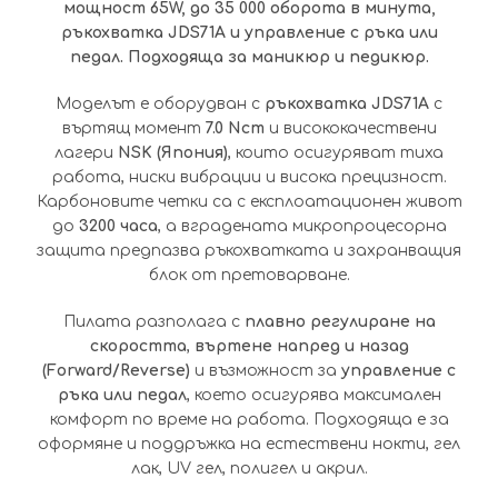
мощност 65W, до 35 000 оборота в минута,
ръкохватка
JDS71A и управление с ръка или
педал. Подходяща за маникюр и педикюр.
Моделът е оборудван с
ръкохватка JDS71A
с
въртящ момент
7.0 Ncm
и висококачествени
лагери
NSK (Япония)
, които осигуряват тиха
работа, ниски вибрации и висока прецизност.
Карбоновите четки са с експлоатационен живот
до
3200 часа
, а вградената микропроцесорна
защита предпазва ръкохватката и захранващия
блок от претоварване.
Пилата разполага с
плавно регулиране на
скоростта
,
въртене напред и назад
(Forward/Reverse)
и възможност за
управление с
ръка или педал
, което осигурява максимален
комфорт по време на работа. Подходяща е за
оформяне и поддръжка на естествени нокти, гел
лак, UV гел, полигел и акрил.