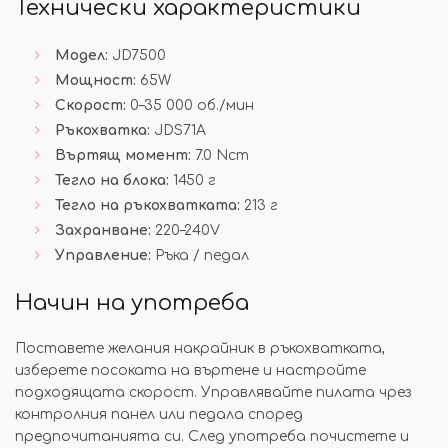
Технически характеристики
Модел:
JD7500
Мощност:
65W
Скорост:
0–35 000 об./мин
Ръкохватка:
JDS71A
Въртящ момент:
7.0 Ncm
Тегло на блока:
1450 г
Тегло на ръкохватката:
213 г
Захранване:
220–240V
Управление:
Ръка / педал
Начин на употреба
Поставете желания накрайник в ръкохватката,
изберете посоката на въртене и настройте
подходящата скорост. Управлявайте пилата чрез
контролния панел или педала според
предпочитанията си. След употреба почистете и