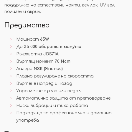
поддръжка на естествени нокти, гел лак, UV гел,
полигел и акрил.
Предимства
Мощност
65W
До
35 000 оборота в минута
Ръкохватка
JDS71A
Въртящ момент
7.0 Ncm
Лагери
NSK (Япония)
Плавно регулиране на скоростта
Въртене напред и назад
Управление с ръка или педал
Автоматична защита от претоварване
Ниски вибрации и тиха работа
Подходяща за професионална и домашна
употреба