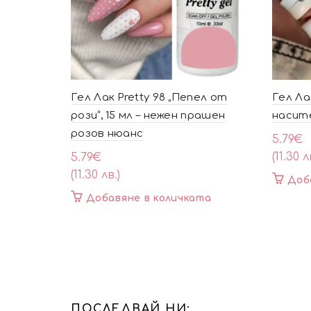
Гел Лак Pretty 98 „Пепел от
Гел Лак
рози“, 15 мл – нежен прашен
насите
розов нюанс
5.79
€
(11.30 л
5.79
€
(11.30 лв.)
Доб
Добавяне в количката
ПОСЛЕДВАЙ НИ: