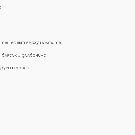
я
катен ефект върху ноктите.
блясък и дълбочина.
други нюанси.