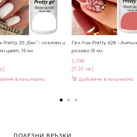
 Pretty 20 „Бял“ – плътен и
Гел Лак Pretty 628 – Анти
н цвят, 15 мл
розово 15 мл.
5.79
€
в.)
(11.30 лв.)
авяне в количката
Добавяне в количката
ПОЛЕЗНИ ВРЪЗКИ