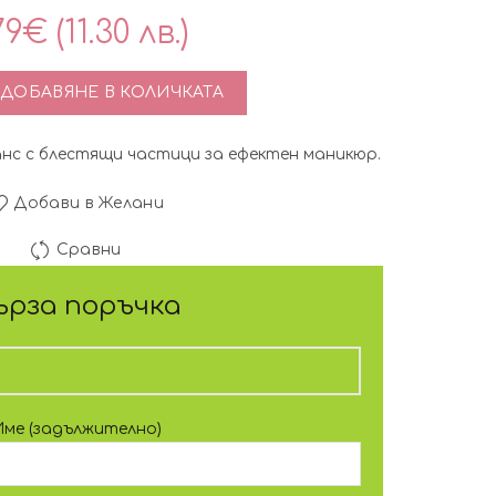
79
€
(11.30 лв.)
во за Гел Лак Pretty 222, 15 мл – Светло син брокат с част
ДОБАВЯНЕ В КОЛИЧКАТА
нс с блестящи частици за ефектен маникюр.
Добави в Желани
Сравни
ърза поръчка
Име (задължително)