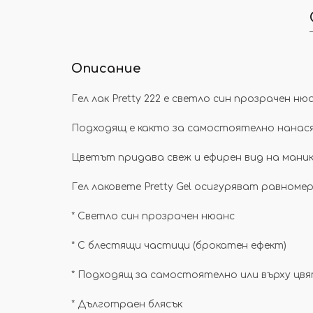
Описание
Гел лак Pretty 222 е светло син прозрачен 
Подходящ е както за самостоятелно нанасян
Цветът придава свеж и ефирен вид на маник
Гел лаковете Pretty Gel осигуряват равноме
* Светло син прозрачен нюанс
* С блестящи частици (брокатен ефект)
*
Подходящ за самостоятелно или върху цв
* Дълготраен блясък