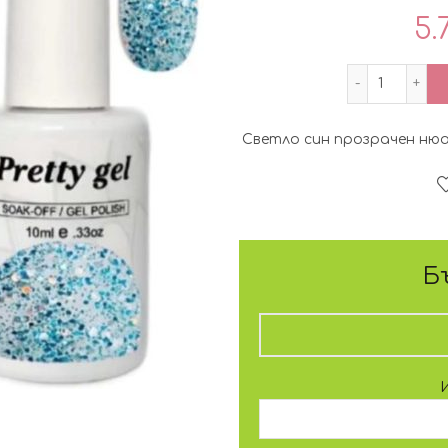
5.
количест
Светло син прозрачен нюа
Б