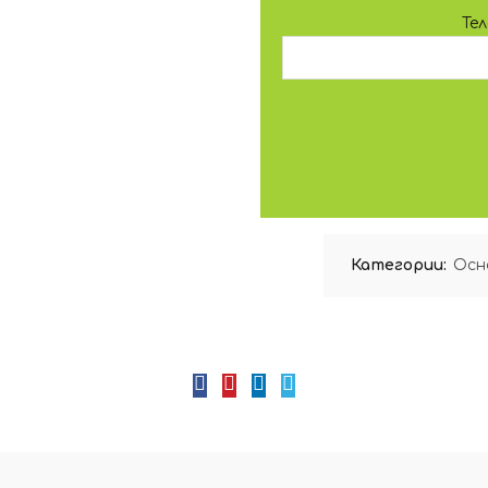
Те
Категории:
Oсн