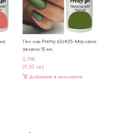
чно
Гел лак Pretty 63/425-Маслено
Гел Лак Pr
зелено 15 мл.
виолетов
многоцве
5.79
€
(11.30 лв.)
5.79
€
(11.30 лв.)
Добавяне в количката
Добавя