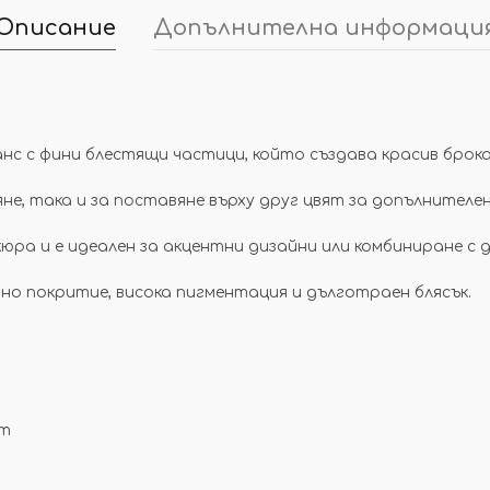
Описание
Допълнителна информаци
нюанс с фини блестящи частици, който създава красив бро
е, така и за поставяне върху друг цвят за допълнителен 
юра и е идеален за акцентни дизайни или комбиниране с 
рно покритие, висока пигментация и дълготраен блясък.
ят