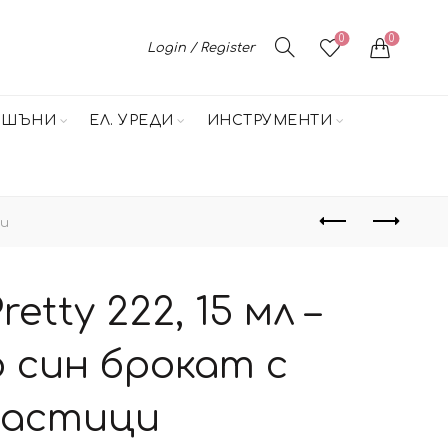
0
0
Login / Register
НШЪНИ
ЕЛ. УРЕДИ
ИНСТРУМЕНТИ
ци
retty 222, 15 мл –
 син брокат с
частици