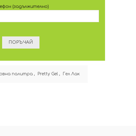
лефон (задължително)
овна палитра
,
Pretty Gel
,
Гел Лак