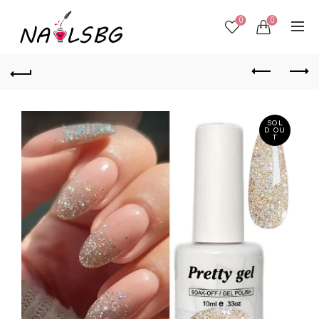
0
0
SOL
D OU
T