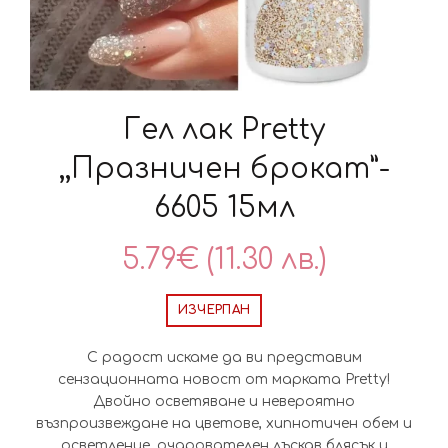
Гел лак Pretty
,,Празничен брокат”-
6605 15мл
5.79
€
(11.30 лв.)
ИЗЧЕРПАН
С радост искаме да ви представим
сензационната новост от марката Pretty!
Двойно осветяване и невероятно
възпроизвеждане на цветове, хипнотичен обем и
осветление, очарователен лъскав блясък и