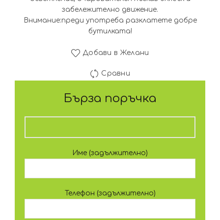
забележително движение.
Внимание:преди употреба разклатете добре
бутилката!
Добави в Желани
Сравни
Бърза поръчка
Име (задължително)
Телефон (задължително)