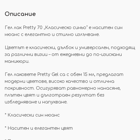
Описание
Гел лак Pretty 70 „Класическо синьо“ е наситен син
нюанс с елегантно и стилно излъчване.
Цветът е класически, дълбок и универсален, подходящ
за различни визии – от ежедневни до по-изискани
маникюри.
Гел лаковете Pretty Gel са с обем 15 мл, предлагат
модерни цветове, високо качество и отлична
покривност. Осигуряват равномерно нанасяне,
плътен цвят и дълготраен резултат без
избледняване и напукване.
* Класически син нюанс
* Наситен и елегантен цвят