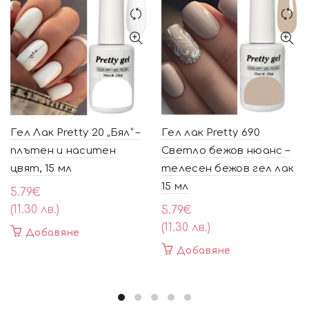
Гел Лак Pretty 20 „Бял“ –
Гел лак Pretty 690
плътен и наситен
Светло бежов нюанс –
цвят, 15 мл
телесен бежов гел лак
15 мл
5.79
€
(11.30 лв.)
5.79
€
(11.30 лв.)
Добавяне
Добавяне