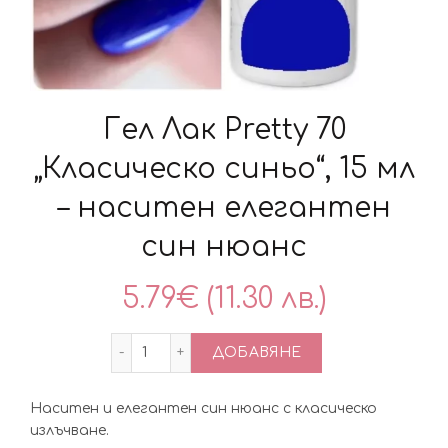
Гел Лак Pretty 70
„Класическо синьо“, 15 мл
– наситен елегантен
син нюанс
5.79
€
(11.30 лв.)
количество за Гел Лак Pretty 70 „Класи
ДОБАВЯНЕ
Наситен и елегантен син нюанс с класическо
излъчване.