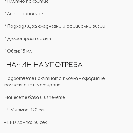
* Плътно покритие
* Лесно нанасяне
* Подходящ за ежедневни и официални визии
* Дълготраен ефект
* Обем: 15 мл
НАЧИН НА УПОТРЕБА
Подгответе нокътната плочка – оформяне,
почистване и матиране.
Нанесете база и изпечете:
– UV лампа: 120 сек.
– LED лампа: 60 сек.