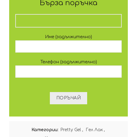
Бърза поръчка
Име (задължително)
Телефон (задължително)
Категории:
Pretty Gel
,
Гел Лак
,