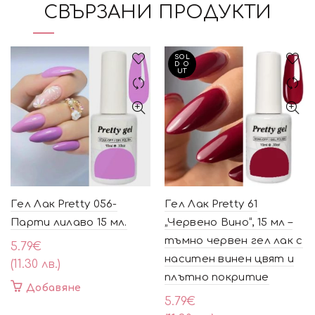
СВЪРЗАНИ ПРОДУКТИ
SOL
D O
UT
Гел Лак Pretty 056-
Гел Лак Pretty 61
Парти лилаво 15 мл.
„Червено Вино“, 15 мл –
тъмно червен гел лак с
5.79
€
наситен винен цвят и
(11.30 лв.)
плътно покритие
Добавяне
5.79
€