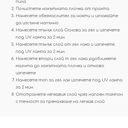
пила
Почистете нокътната плочка от прахта
Нанесете обезмаслител за нокти и изчакайте
да изсъхне напълно
Нанесете тънък слой Основа за гел и изпечете
под UV лампа за 2 мин.
Нанесете тънък слой от гел лака и изпечете
под UV лампа за 2 мин.
Нанесете втори слой т гел лака рдоближете
магнта до нокътната плочка и отново
изпечете
Нанесете топ за гел лак изпечете под UV лампа
за 2 мин.
Отстранете лепкавия слой чрез напоен тампон
с течност за премахване на лепкав слой