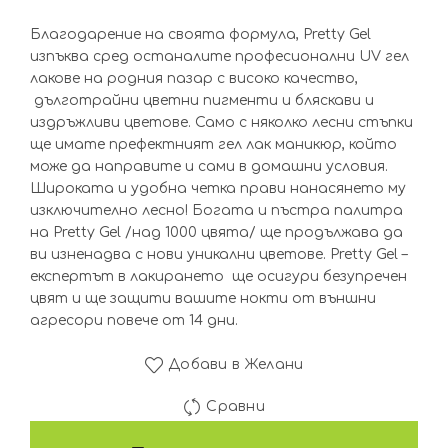
Благодарение на своята формула, Pretty Gel
изпъква сред останалите професионални UV гел
лаковe на родния пазар с високо качество,
дълготрайни цветни пигменти и бляскави и
издръжливи цветове. Само с няколко лесни стъпки
ще имате префектният гел лак маникюр, който
може да направите и сами в домашни условия.
Широката и удобна четка прави нанасянето му
изключително лесно! Богата и пъстра палитра
на Pretty Gel /над 1000 цвята/ ще продължава да
ви изненадва с нови уникални цветове. Pretty Gel –
експертът в лакирането ще осигури безупречен
цвят и ще защити вашите нокти от външни
агресори повече от 14 дни.
Добави в Желани
Сравни