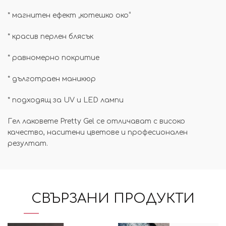
* магнитен ефект „котешко око“
*
красив перлен блясък
* равномерно покритие
*
дълготраен маникюр
* подходящ за UV и LED лампи
Гел лаковете Pretty Gel се отличават с високо
качество, наситени цветове и професионален
резултат.
СВЪРЗАНИ ПРОДУКТИ