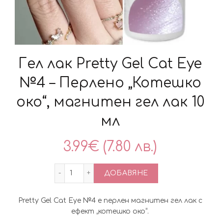
Гел лак Pretty Gel Cat Eye
№4 – Перлено „Котешко
око“, магнитен гел лак 10
мл
3.99
€
(7.80 лв.)
количество за Гел лак Pretty Gel Cat E
ДОБАВЯНЕ
Pretty Gel Cat Eye №4 е перлен магнитен гел лак с
ефект „котешко око“.