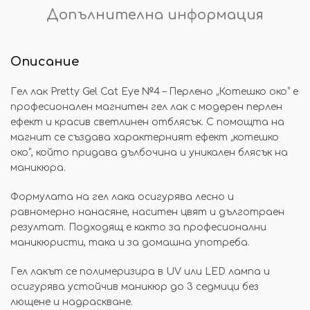
Допълнителна информация
Описание
Гел лак Pretty Gel Cat Eye №4 – Перлено „Котешко око“ е
професионален магнитен гел лак с модерен перлен
ефект и красив светлинен отблясък. С помощта на
магнит се създава характерният ефект „котешко
око“, който придава дълбочина и уникален блясък на
маникюра.
Формулата на гел лака осигурява лесно и
равномерно нанасяне, наситен цвят и дълготраен
резултат. Подходящ е както за професионални
маникюристи, така и за домашна употреба.
Гел лакът се полимеризира в UV или LED лампа и
осигурява устойчив маникюр до 3 седмици без
лющене и надраскване.