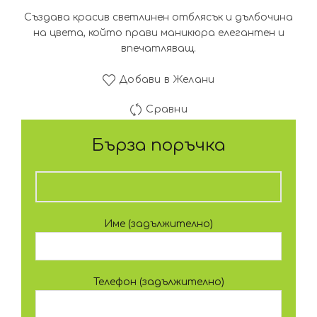
Създава красив светлинен отблясък и дълбочина
на цвета, който прави маникюра елегантен и
впечатляващ.
Добави в Желани
Сравни
Бърза поръчка
Име (задължително)
Телефон (задължително)