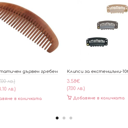
татичен дървен гребен
Клипси за екстеншъни-10
al
ата
7.00 лв.)
3.58
€
(7.00 лв.)
3.10 лв.)
Добавяне в количката
авяне в количката