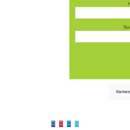
Те
Катег