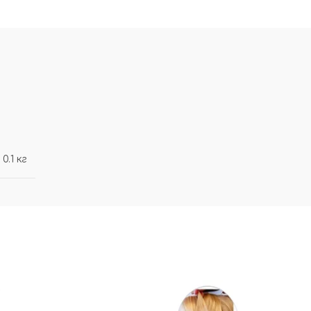
0.1 кг
-61%