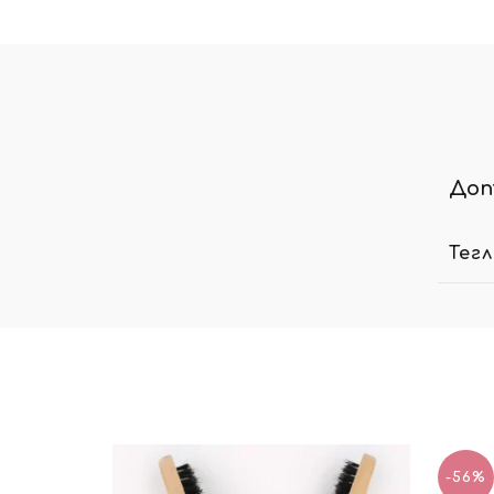
Доп
Тег
-56%