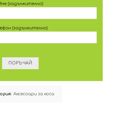
Име (задължително)
лефон (задължително)
ория:
Аксесоари за коса