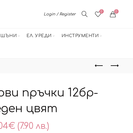
0
0
Login / Register
НШЪНИ
ЕЛ. УРЕДИ
ИНСТРУМЕНТИ
ви пръчки 12бр-
ден цвят
04
€
(7.90 лв.)