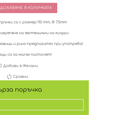
тво за Кератинови пръчки 12бр-Меден цвят
ДОБАВЯНЕ В КОЛИЧКАТА
ъчки са с размер:110 mm; Ф 7.5mm
рикрепяне на екстеншъни на кичури.
кавици и ринг-предпазител при употреба!
щи са за малък пистолет!
Добави в Желани
Сравни
ърза поръчка