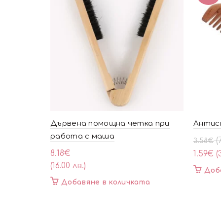
Дървена помощна четка при
Антис
работа с маша
Origin
Текущ
(
3.58
€
price
цена
8.18
€
1.59
€
(
was:
е:
(16.00 лв.)
Доб
3.58€
1.59€
Добавяне в количката
(7.00
(3.10
лв.).
лв.).