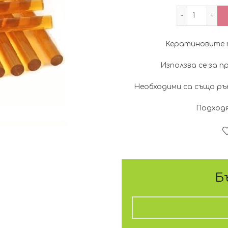
количес
Кератиновите пр
Използва се за п
Необходими са също ръ
Подходя
Б