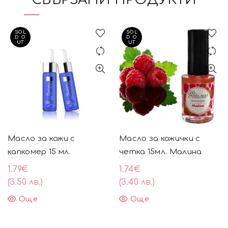
SOL
SOL
D O
D O
UT
UT
Масло за кожи с
Масло за кожички с
капкомер 15 мл.
четка 15мл. Малина
1.79
€
1.74
€
(3.50 лв.)
(3.40 лв.)
Още
Още