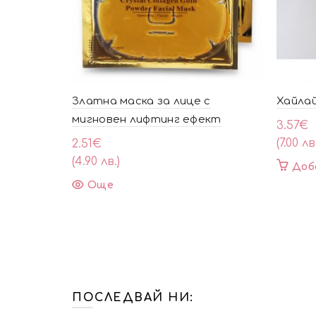
Златна маска за лице с
Хайла
мигновен лифтинг ефект
3.57
€
(7.00 лв
2.51
€
(4.90 лв.)
Доб
Още
ПОСЛЕДВАЙ НИ: