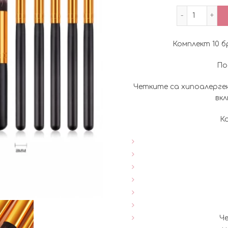
количес
Комплект 10 б
По
Четките са хипоалерген
вк
К
Че