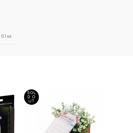
0.1 кг
SOL
SOL
D O
D O
UT
UT