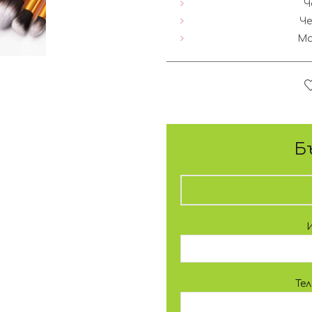
Ч
Че
Ма
Б
Те