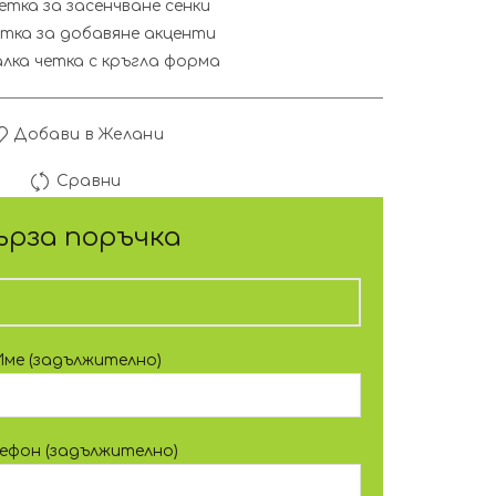
етка за засенчване сенки
тка за добавяне акценти
лка четка с кръгла форма
Добави в Желани
Сравни
ърза поръчка
Име (задължително)
лефон (задължително)