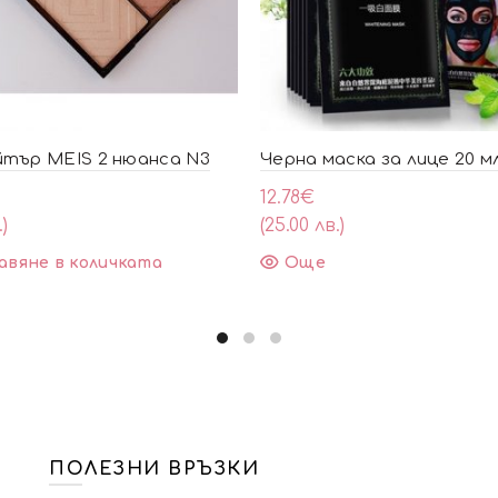
йтър MEIS 2 нюанса N3
Черна маска за лице 20 мл
12.78
€
.)
(25.00 лв.)
авяне в количката
Още
ПОЛЕЗНИ ВРЪЗКИ