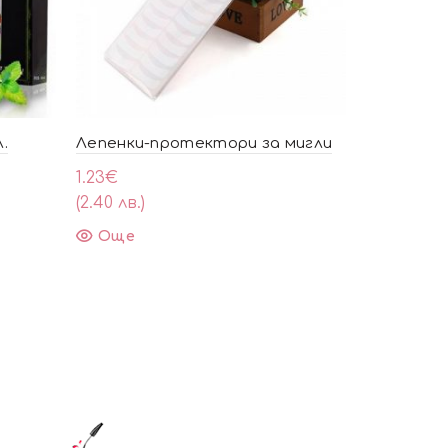
.
Лепенки-протектори за мигли
Сенки за 
1.23
€
6.14
€
(2.40 лв.)
(12.00 лв.)
Още
Още