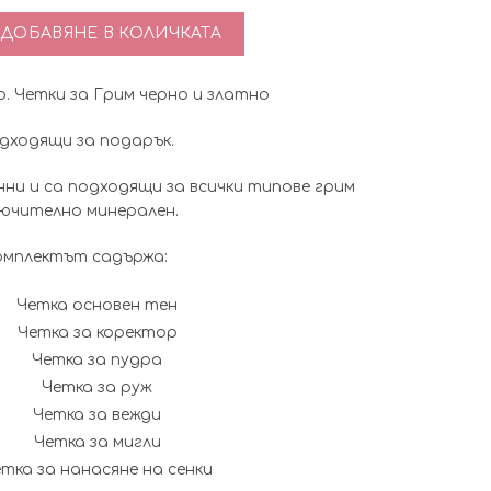
price
цена
тво за Комплект 10 бр. Четки за Грим черно и златно
ДОБАВЯНЕ В КОЛИЧКАТА
was:
е:
р. Четки за Грим черно и златно
7.67€
6.90€
дходящи за подарък.
(15.00
(13.50
ни и са подходящи за всички типове грим
лв.).
лв.).
лючително минерален.
омплектът садържа:
Четка основен тен
Четка за коректор
Четка за пудра
Четка за руж
Четка за вежди
Четка за мигли
тка за нанасяне на сенки