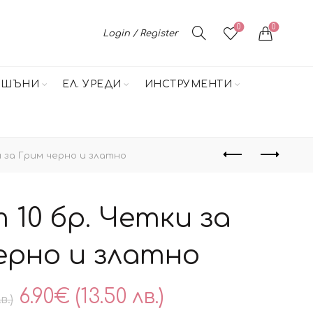
0
0
Login / Register
НШЪНИ
ЕЛ. УРЕДИ
ИНСТРУМЕНТИ
 за Грим черно и златно
 10 бр. Четки за
ерно и златно
Original
Текущата
6.90
€
(13.50 лв.)
в.)