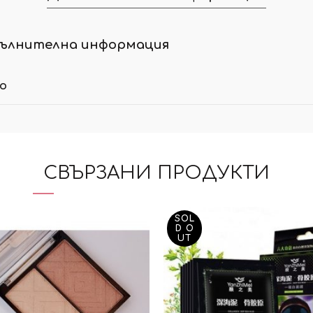
ълнителна информация
ло
СВЪРЗАНИ ПРОДУКТИ
SOL
D O
UT