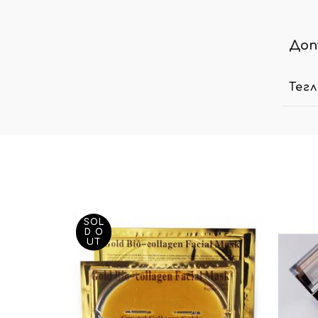
Доп
Тег
SOL
D O
UT