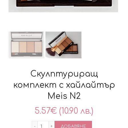
Скулптуриращ
комплект с хайлайтър
Meis N2
5.57
€
(10.90 лв.)
количество за Скулптуриращ комплект
ДОБАВЯНЕ