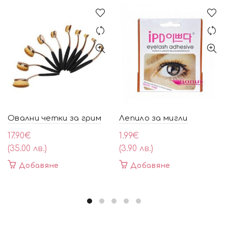
Овални четки за грим
Лепило за мигли
17.90
€
1.99
€
(35.00 лв.)
(3.90 лв.)
Добавяне
Добавяне