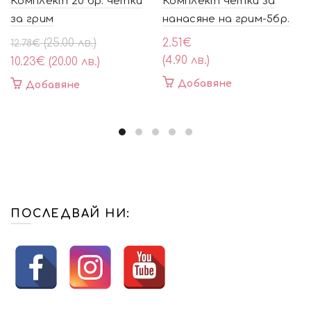
Комплект 20 бр. четки
Комплект четки за
за грим
нанасяне на грим-5бр.
Original
Текущата
(25.00 лв.)
2.51
€
12.78
€
price
цена
(4.90 лв.)
10.23
€
(20.00 лв.)
was:
е:
Добавяне
Добавяне
12.78€
10.23€
(25.00
(20.00
лв.).
лв.).
ПОСЛЕДВАЙ НИ: