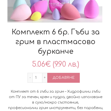
Комплект 6 бр. Гъби за
грим в пластмасово
бурканче
5.06
€
(9.90 лв.)
количество за Комплект 6 бр. Гъби за
ДОБАВЯНЕ
Комплект от 6 гъби за грим – Хидрофилни гъби
от ПУ за течен, крем и пудра, двойно използване
в сухо/мокро състояние,
професионални грим инструменти, без парабени,