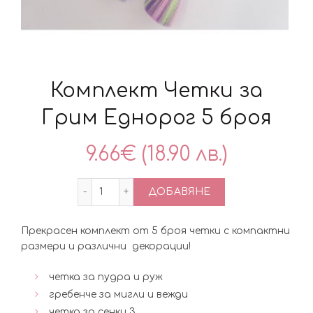
Комплект Четки за
Грим Еднорог 5 броя
9.66
€
(18.90 лв.)
количество за Комплект Четки за Гри
ДОБАВЯНЕ
Прекрасен комплект от 5 броя четки с компактни
размери и различни декорации!
четка за пудра и руж
гребенче за мигли и вежди
четка за сенки 3