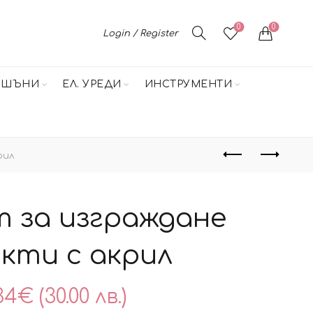
0
0
Login / Register
НШЪНИ
ЕЛ. УРЕДИ
ИНСТРУМЕНТИ
рил
 за изграждане
окти с акрил
34
€
(30.00 лв.)