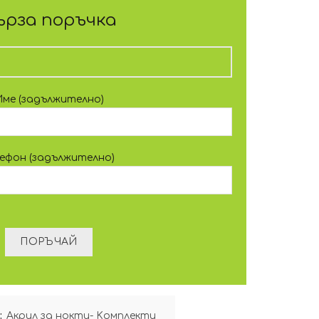
ърза поръчка
Име (задължително)
лефон (задължително)
:
Акрил за нокти- Kомплекти