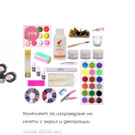
-20%
Комплект за изграждане на
Комплект
нокти с акрил и декорации
Вариант I
Original
Текущата
(80.00 лв.)
12.27
€
40.90
€