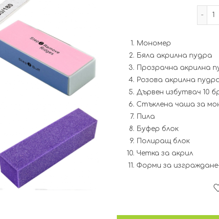
Мономер
Бяла акрилна пудра
Прозрачна акрилна п
Розова акрилна пудр
Дървен избутвач 10 б
Стъклена чаша за мо
Пила
Буфер блок
Полиращ блок
Четка за акрил
Форми за изграждане-