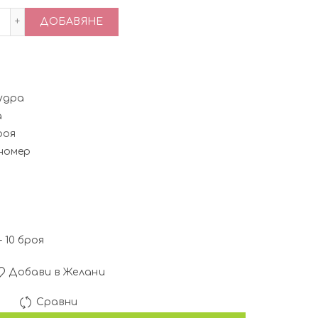
количество за Комплект за изграждане на нокти с акрил
ДОБАВЯНЕ
удра
а
роя
номер
 10 броя
Добави в Желани
Сравни