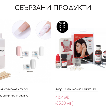
СВЪРЗАНИ ПРОДУКТИ
SOL
D O
UT
н комплект за
Акрилен комплект XL
дане на нокти
43.46
€
(85.00 лв.)