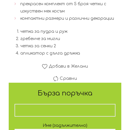
прекрасен комплект от 5 броя четки с
изкуствен мек косъм
компактни размери и различни декорации
четка за пудра и руж
гребенче за мигли
четка за сенки 2
апликатор с дълга дръжка
Добави в Желани
Сравни
Бърза поръчка
Име (задължително)