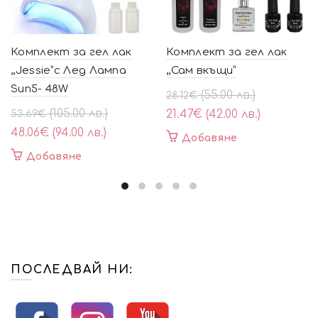
Комплект за гел лак
Комплект за гел лак
,,Jessie”с Лед Лампа
,,Сам вкъщи”
Sun5- 48W
Original
Текущата
(55.00 лв.)
28.12
€
price
цена
Original
Текущата
(105.00 лв.)
21.47
€
(42.00 лв.)
53.69
€
was:
е:
price
цена
48.06
€
(94.00 лв.)
Добавяне
28.12€
21.47€
was:
е:
Добавяне
(55.00
(42.00
53.69€
48.06€
лв.).
лв.).
(105.00
(94.00
лв.).
лв.).
ПОСЛЕДВАЙ НИ: