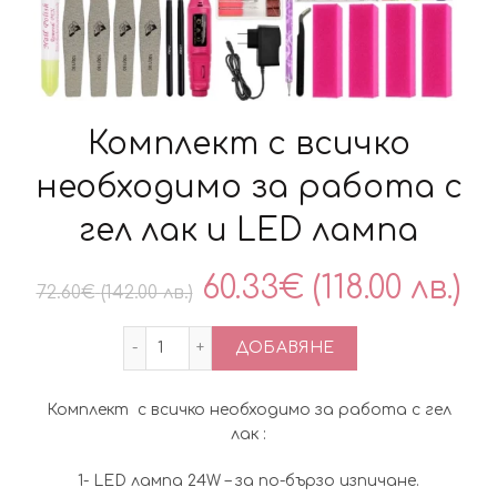
Комплект с всичко
необходимо за работа с
гел лак и LED лампа
Original
Т
60.33
€
(118.00 лв.)
72.60
€
(142.00 лв.)
price
ц
количество за Комплект с всичко необ
ДОБАВЯНЕ
was:
е:
Комплект с всичко необходимо за работа с гел
72.60€
60
лак :
(142.00
(1
1- LED лампа 24W – за по-бързо изпичане.