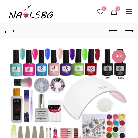
0
0
-17%