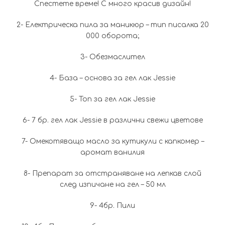
Спестете време! С много красив дизайн!
лв.).
лв.
2- Електрическа пила за маникюр – тип писалка 20
000 оборота;
3- Обезмаслител
4- База – основа за гел лак Jessie
5- Топ за гел лак Jessie
6- 7 бр. гел лак Jessie в различни свежи цветове
7- Омекотяващо масло за кутикули с капкомер –
аромат ванилия
8- Препарат за отстраняване на лепкав слой
след изпичане на гел – 50 мл
9- 4бр. Пили