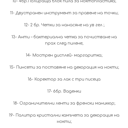
10- 4бр.Полираща блок пила за ноктопластика;
11- Двустранен инструмент за правене на точки;
12- 2 бр. Четки за нанасяне на ув гел ;
13- Анти – бактериална четка за почистване на
прах след пилене;
14- Мострен дисплей- маргаритка;
15- Пинсети за поставяне на декорация на нокти;
16- Коректор за лак с три писеца
17- 6бр. Ваденки
18- Ограничителни ленти за френски маникюр;
19- Палитра кристални камъчета за декорация на
нокти;