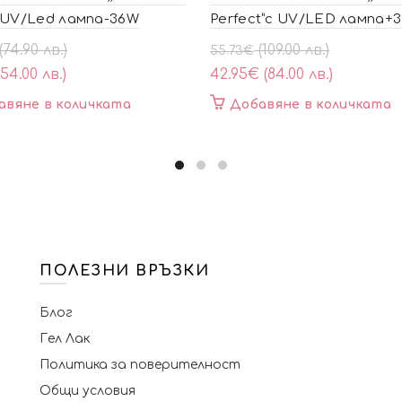
 UV/Led лампа-36W
Perfect”с UV/LED лампа+
al
ата
Original
Текущата
(74.90 лв.)
(109.00 лв.)
55.73
€
price
цена
(54.00 лв.)
42.95
€
(84.00 лв.)
was:
е:
авяне в количката
Добавяне в количката
55.73€
42.95€
(109.00
(84.00
лв.).
лв.).
ПОЛЕЗНИ ВРЪЗКИ
Блог
Гел Лак
Политика за поверителност
Общи условия