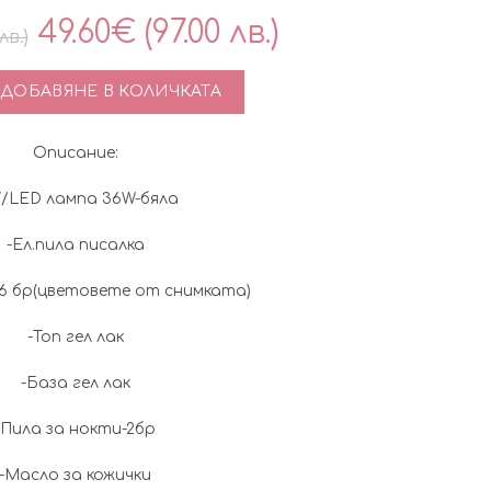
Original
Текущата
49.60
€
(97.00 лв.)
лв.)
price
цена
тво за Комплект за гел лак ,,Каризма" с UV/LED лампа и ел
ДОБАВЯНЕ В КОЛИЧКАТА
was:
е:
Описание:
63.35€
49.60€
/LED лампа 36W-бяла
(123.90
(97.00
-Ел.пила писалка
лв.).
лв.).
-6 бр(цветовете от снимката)
-Топ гел лак
-База гел лак
-Пила за нокти-2бр
-Масло за кожички