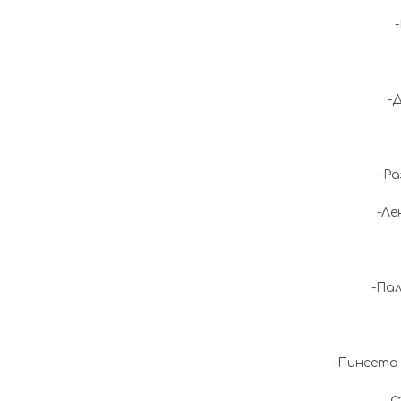
-
-Р
-Ле
-Па
-Пинсета