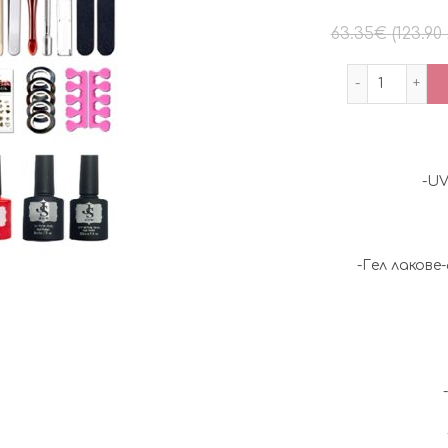
63.35
€
(123.90 
количес
-UV
-Гел лакове