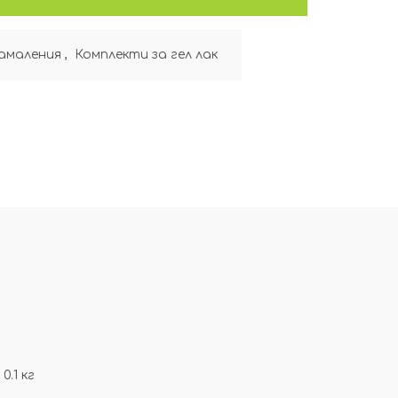
амаления
,
Комплекти за гел лак
0.1 кг