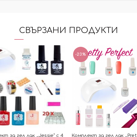
СВЪРЗАНИ ПРОДУКТИ
-23%
т за гел лак ,,Jessie” с 4
Комплект за гел лак ,,Pret