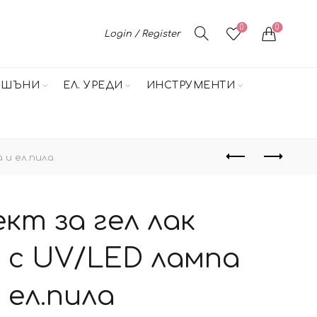
0
0
Login / Register
НШЪНИ
ЕЛ. УРЕДИ
ИНСТРУМЕНТИ
 и ел.пила
кт за гел лак
” с UV/LED лампа
 ел.пила