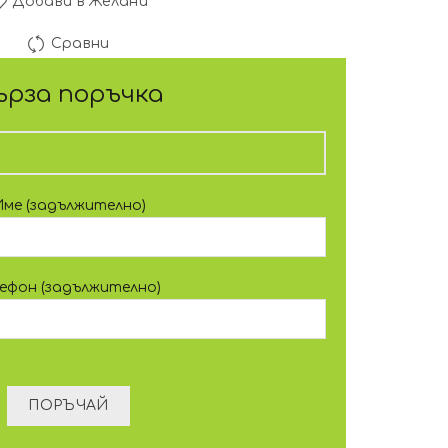
Добави в Желани
Сравни
ърза поръчка
Име (задължително)
лефон (задължително)