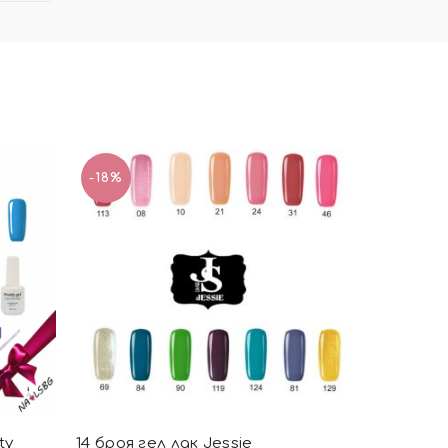
-18%
ty
14 броя гел лак Jessie
Комплект-