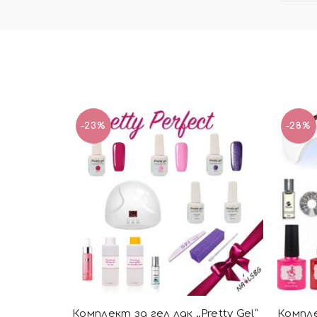
-23%
-28%
Комплект за гел лак ,,Pretty Gel”
Комплек