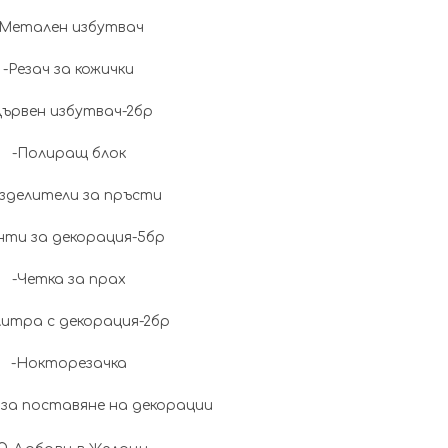
-Метален избутвач
-Резач за кожички
Дървен избутвач-2бр
-Полиращ блок
азделители за пръсти
нти за декорация-5бр
-Четка за прах
литра с декорация-2бр
-Нокторезачка
 за поставяне на декорации