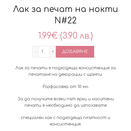
Лак за печат на нокти
N#22
1.99
€
(3.90 лв.)
количество за Лак за печат на нокти 
ДОБАВЯНЕ
Лак за печати е подходяща консистенция за
печатане на декорации с щампи.
Разфасовка от 10 мл.
За да получите всеки път ярки и наситени
печати е необходимо да използвате
специален лак с подходяща плътност и
консистенция.