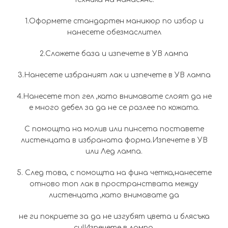
1.Оформете стандартен маникюр по избор и
нанесете обезмаслител
2.Сложете база и изпечете в УВ лампа
3.Нанесете избраният лак и изпечете в УВ лампа
4.Нанесете топ гел ,като внимавате слоят да не
е много дебел за да не се разлее по кожата.
С помощта на молив или пинсета поставете
листенцата в избраната форма.Изпечете в УВ
или Лед лампа.
5. След това, с помощта на фина четка,нанесете
отново топ лак в пространствата между
листенцата ,като внимавате да
не ги покриете за да не изгубят цвета и блясъка
си!Изпечете в лампа.