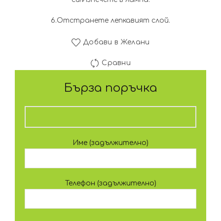
6.Отстранете лепкавият слой.
Добави в Желани
Сравни
Бърза поръчка
Име (задължително)
Телефон (задължително)