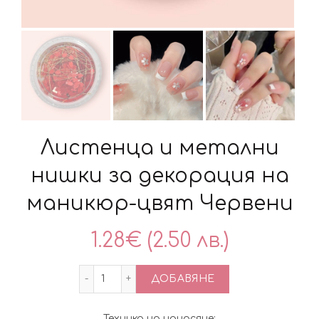
Листенца и метални
нишки за декорация на
маникюр-цвят Червени
1.28
€
(2.50 лв.)
количество за Листенца и метални ни
ДОБАВЯНЕ
Техника на нанасяне: