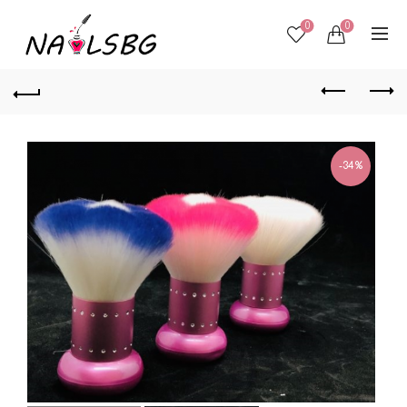
0
0
-34%