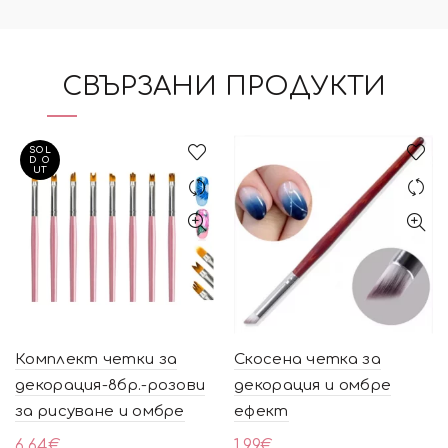
СВЪРЗАНИ ПРОДУКТИ
SOL
D O
UT
Комплект четки за
Скосена четка за
декорация-8бр.-розови
декорация и омбре
за рисуване и омбре
ефект
6.64
€
1.99
€