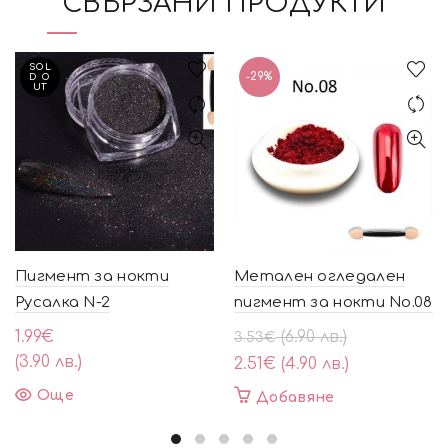
СВЪРЗАНИ ПРОДУКТИ
SOL
-29%
D O
UT
Пигмент за нокти
Метален огледален
Русалка N-2
пигмент за нокти No.08
Original
Текущата
1.99
€
(6.90 лв.)
3.53
€
price
цена
(3.90 лв.)
2.51
€
(4.90 лв.)
was:
е:
Още
Добавяне
3.53€
2.51€
(6.90
(4.90