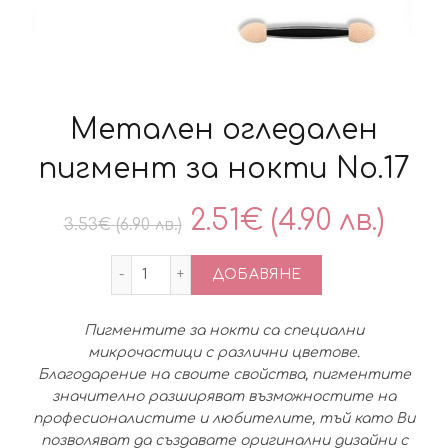
Метален огледален
пигмент за нокти No.17
Original
Тек
2.51
€
(4.90 лв.)
3.53
€
(6.90 лв.)
price
цен
количество за Метален огледален пиг
ДОБАВЯНЕ
was:
е:
Пигментите за нокти са специални
3.53€
2.51
микрочастици с различни цветове.
Благодарение на своите свойства, пигментите
(6.90
(4.90
значително разширяват възможностите на
професионалистите и любителите, тъй като Ви
лв.).
лв.).
позволяват да създавате оригинални дизайни с