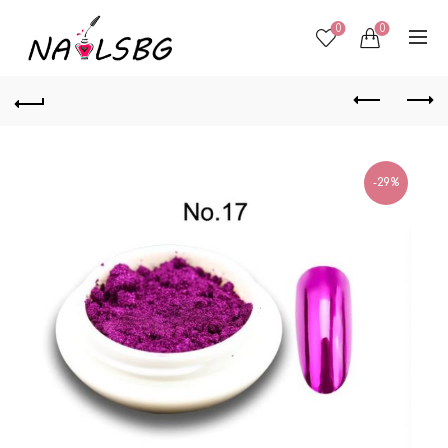
0
0
-29%