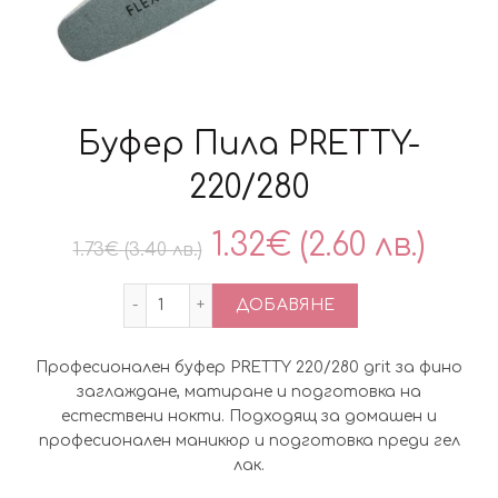
Буфер Пила PRETTY-
220/280
Original
Тек
1.32
€
(2.60 лв.)
1.73
€
(3.40 лв.)
price
цен
количество за Буфер Пила PRETTY- 220
ДОБАВЯНЕ
was:
е:
Професионален буфер PRETTY 220/280 grit за фино
1.73€
1.32
заглаждане, матиране и подготовка на
естествени нокти. Подходящ за домашен и
(3.40
(2.60
професионален маникюр и подготовка преди гел
лак.
лв.).
лв.).