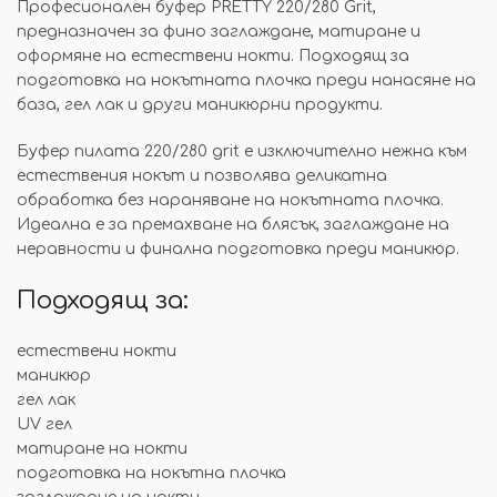
Професионален буфер PRETTY 220/280 Grit,
предназначен за фино заглаждане, матиране и
оформяне на естествени нокти. Подходящ за
подготовка на нокътната плочка преди нанасяне на
база, гел лак и други маникюрни продукти.
Буфер пилата 220/280 grit е изключително нежна към
естествения нокът и позволява деликатна
обработка без нараняване на нокътната плочка.
Идеална е за премахване на блясък, заглаждане на
неравности и финална подготовка преди маникюр.
Подходящ за:
естествени нокти
маникюр
гел лак
UV гел
матиране на нокти
подготовка на нокътна плочка