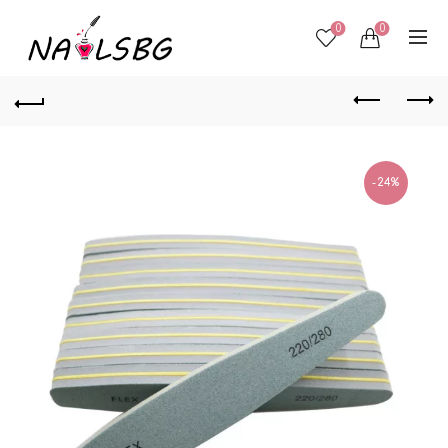
0
0
-24%