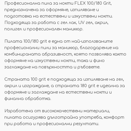
Професионална пила за нокти FLEX 100/180 Grit,
предназначена за оформяне, изпиляване и
подготовка на естествени и изкуствени нокти.
Подходяща за работа с гел лак, UV гел, акрил,
полигел и професионален маникюр.
Пилата 100/180 grit е една от най-използваните
професионални пили за маникюр, благодарение на
комбинираната абразивност, която позволява както
оформяне на изкуствени нокти, така и фино
заглаждане на повърхността и ръбовете.
Страната 100 grit е подходяща за изпиляване на гел,
акрил и изграждане, а страната 180 grit е идеална за
оформяне и заглаждане на естествени нокти и
финална обработка.
Изработена от висококачествени материали,
пилата осигурява дълготрайна употреба, комфорт
при работа и професионални резултати.