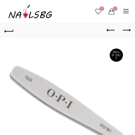
0
0
SOL
D OU
T