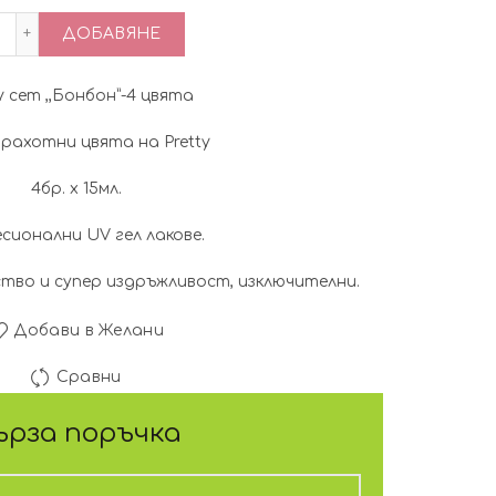
price
цена
количество за Pretty сет ,,Бонбон"-4 цвята-15мл.
ДОБАВЯНЕ
was:
е:
ty сет ,,Бонбон”-4 цвята
20.25€
17.38€
рахотни цвята на Pretty
(39.60
(34.00
4бр. х 15мл.
лв.).
лв.).
сионални UV гел лаковe.
ство и супер издръжливост, изключителни.
Добави в Желани
Сравни
ърза поръчка