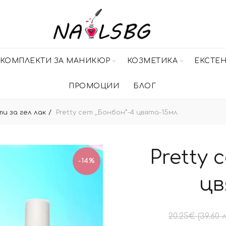
КОМПЛЕКТИ ЗА МАНИКЮР
КОЗМЕТИКА
ЕКСТЕ
ПРОМОЦИИ
БЛОГ
и за гел лак
Pretty сет ,,Бонбон”-4 цвята-15мл.
Pretty 
-14%
цв
20.25
€
(39.60 л