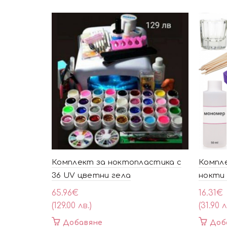
Комплект за ноктопластика с
Компле
36 UV цветни гела
нокти 
65.96
€
16.31
€
(129.00 лв.)
(31.90 л
Добавяне
Доб