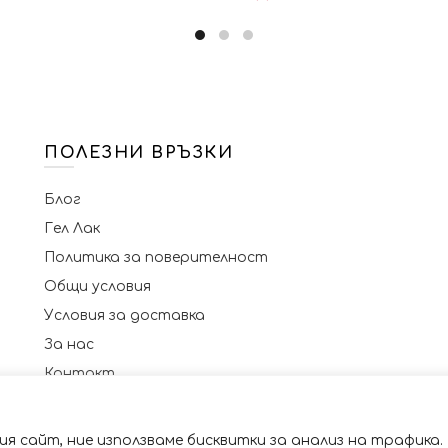
60.84€
45.50€
(119.00
(89.00
лв.).
лв.).
ПОЛЕЗНИ ВРЪЗКИ
Блог
Гел Лак
Политика за поверителност
Общи условия
Условия за доставка
За нас
Контакт
я сайт, ние използваме бисквитки за анализ на трафика.