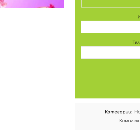
Те
Категории:
На
Комплек