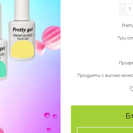
Pret
Три ст
Профе
Продукти с високо каче
Б