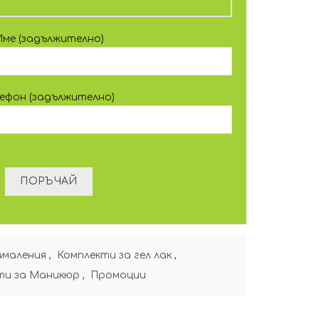
Име (задължително)
лефон (задължително)
маления
,
Комплекти за гел лак
,
ти за Маникюр
,
Промоции