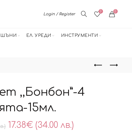
0
0
Login / Register
НШЪНИ
ЕЛ. УРЕДИ
ИНСТРУМЕНТИ
сет ,,Бонбон”-4
ята-15мл.
Original
Текущата
17.38
€
(34.00 лв.)
в.)