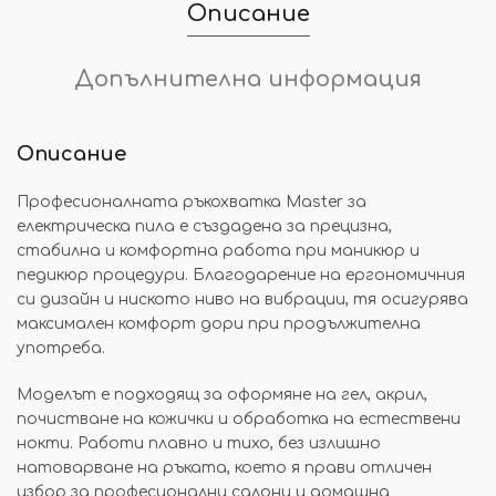
Описание
Допълнителна информация
Описание
Професионалната ръкохватка Master за
електрическа пила е създадена за прецизна,
стабилна и комфортна работа при маникюр и
педикюр процедури. Благодарение на ергономичния
си дизайн и ниското ниво на вибрации, тя осигурява
максимален комфорт дори при продължителна
употреба.
Моделът е подходящ за оформяне на гел, акрил,
почистване на кожички и обработка на естествени
нокти. Работи плавно и тихо, без излишно
натоварване на ръката, което я прави отличен
избор за професионални салони и домашна