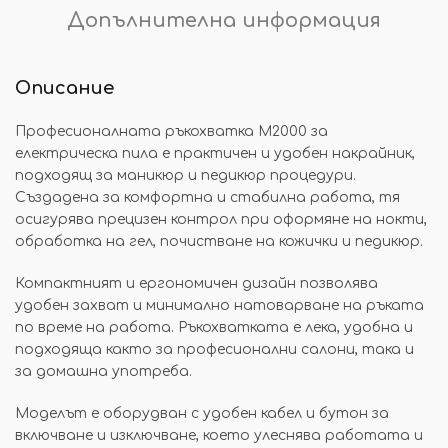
Допълнителна информация
Описание
Професионалната ръкохватка M2000 за
електрическа пила е практичен и удобен накрайник,
подходящ за маникюр и педикюр процедури.
Създадена за комфортна и стабилна работа, тя
осигурява прецизен контрол при оформяне на нокти,
обработка на гел, почистване на кожички и педикюр.
Компактният и ергономичен дизайн позволява
удобен захват и минимално натоварване на ръката
по време на работа. Ръкохватката е лека, удобна и
подходяща както за професионални салони, така и
за домашна употреба.
Моделът е оборудван с удобен кабел и бутон за
включване и изключване, което улеснява работата и