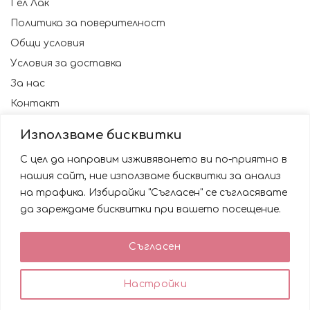
Гел Лак
Политика за поверителност
Общи условия
Условия за доставка
За нас
Контакт
Използваме бисквитки
С цел да направим изживяването ви по-приятно в
нашия сайт, ние използваме бисквитки за анализ
на трафика. Избирайки "Съгласен" се съгласявате
да зареждаме бисквитки при вашето посещение.
Използваме бисквитки за да подобрим вашата
Съгласен
работа със сайта. Като ползвате сайта Вие се
© 2023 NAILSBG. Всички права запазени
съгласявате с използването им.
0
0
Настройки
ACCEPT
Любими
Количка
Профил
Магазин