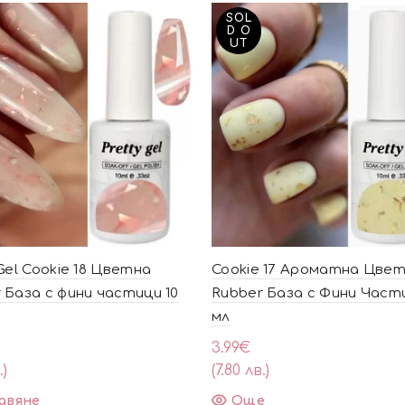
SOL
D O
UT
 Gel Cookie 18 Цветна
Cookie 17 Ароматна Цве
 База с фини частици 10
Rubber База с Фини Части
мл
3.99
€
.)
(7.80 лв.)
авяне
Още