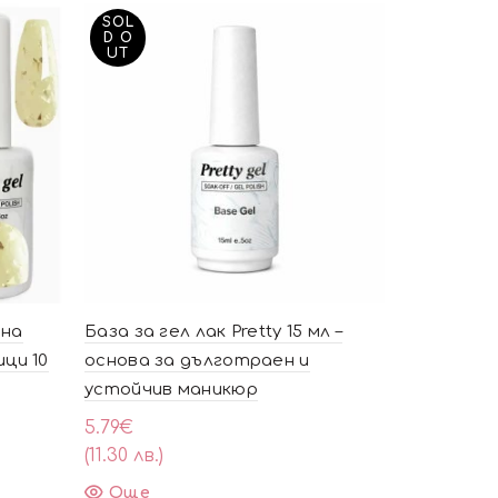
SOL
SOL
D O
D O
UT
UT
тна
База за гел лак Pretty 15 мл –
Cookie 3
ци 10
основа за дълготраен и
Rubber Ба
устойчив маникюр
мл
5.79
€
3.99
€
(11.30 лв.)
(7.80 лв.)
Още
Още