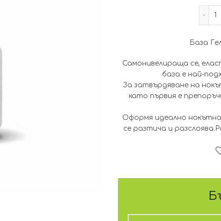
База Гел
Самонивелираща се, еласт
база е най-под
За затвърдяване на нокът
като първия е препоръч
Оформя идеално нокътнат
се разтича и разслоява.Р
Б