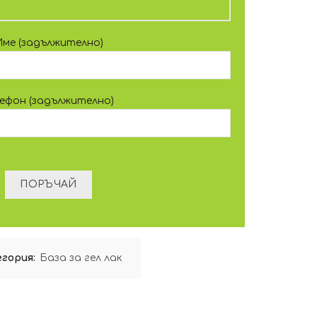
Име (задължително)
лефон (задължително)
гория:
База за гел лак