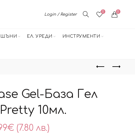
0
0
Login / Register
НШЪНИ
ЕЛ. УРЕДИ
ИНСТРУМЕНТИ
ase Gel-База Гел
Pretty 10мл.
99
€
(7.80 лв.)