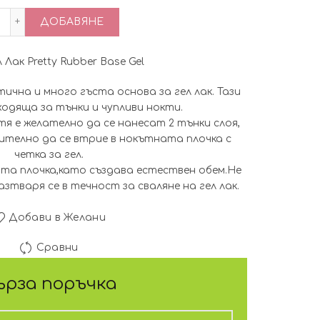
количество за Rubber Base Gel-База Гел Лак Pretty 10мл.
ДОБАВЯНЕ
 Лак Pretty Rubber Base Gel
ична и много гъста основа за гел лак. Тази
ходяща за тънки и чупливи нокти.
я е желателно да се нанесат 2 тънки слоя,
ително да се втрие в нокътната плочка с
четка за гел.
а плочка,като създава естествен обем.Не
азтваря се в течност за сваляне на гел лак.
Добави в Желани
Сравни
ърза поръчка