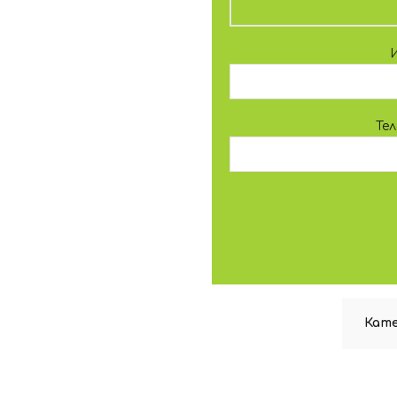
Те
Кате