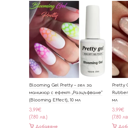
Blooming Gel Pretty – гел за
Pretty
маникюр с ефект „Разцъфване“
Rubber
(Blooming Effect), 10 мл
мл
3.99
€
3.99
€
(7.80 лв.)
(7.80 лв
Добавяне
Доб