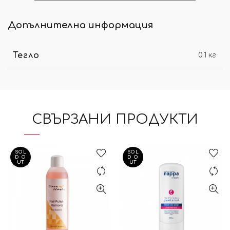
Допълнителна информация
Тегло
0.1 кг
СВЪРЗАНИ ПРОДУКТИ
SOL
SOL
D O
D O
UT
UT