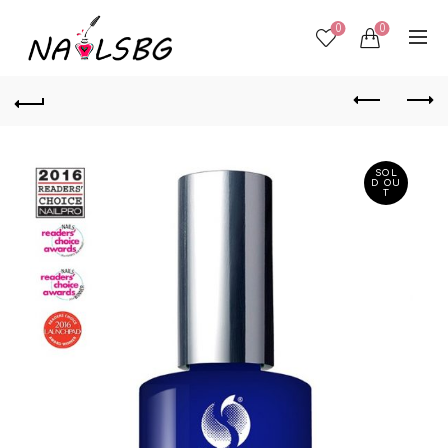
0
0
SOL
D OU
T