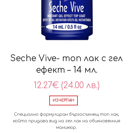
Seche Vive- топ лак с гел
ефект – 14 мл.
12.27
€
(24.00 лв.)
ИЗЧЕРПАН
Специално формулиран бързосъхнещ топ лак,
който придава вид на гел лак на обикновенния
маникюр.