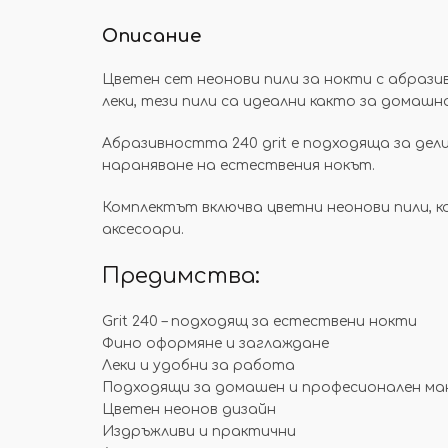
Описание
Цветен сет неонови пили за нокти с абрази
леки, тези пили са идеални както за домаш
Абразивността 240 grit е подходяща за де
нараняване на естествения нокът.
Комплектът включва цветни неонови пили, 
аксесоари.
Предимства:
Grit 240 – подходящ за естествени нокти
Фино оформяне и заглаждане
Леки и удобни за работа
Подходящи за домашен и професионален ма
Цветен неонов дизайн
Издръжливи и практични