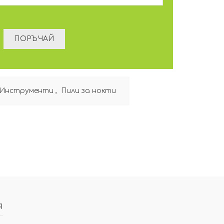
Инструменти
,
Пили за нокти
я