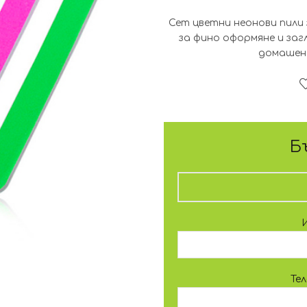
Сет цветни неонови пили 
за фино оформяне и заг
домашен 
Б
Те