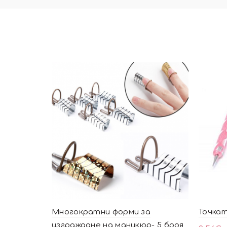
Многократни форми за
Точкат
изграждане на маникюр- 5 броя