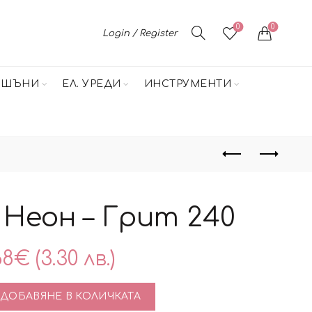
0
0
Login / Register
НШЪНИ
ЕЛ. УРЕДИ
ИНСТРУМЕНТИ
 Неон – Грит 240
68
€
(3.30 лв.)
тво за Сет пили Неон – Грит 240
ДОБАВЯНЕ В КОЛИЧКАТА