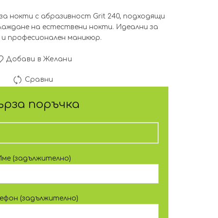
за нокти с абразивност Grit 240, подходящи
лаждане на естествени нокти. Идеални за
и професионален маникюр.
Добави в Желани
Сравни
ърза поръчка
Име (задължително)
лефон (задължително)