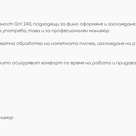
вност Grit 240, подходящи за фино оформяне и заглаждане
на употреба, така и за професионален маникюр.
ликатна обработка на нокътната плочка, изглаждане на 
които осигуряват комфорт по време на работа и придав
никюр