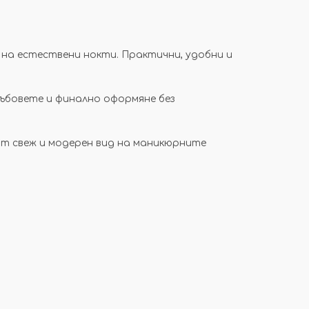
 на естествени нокти. Практични, удобни и
ръбовете и финално оформяне без
ат свеж и модерен вид на маникюрните