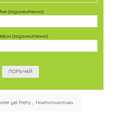
Име (задължително)
лефон (задължително)
ider gel Pretty
,
Ноктопластика