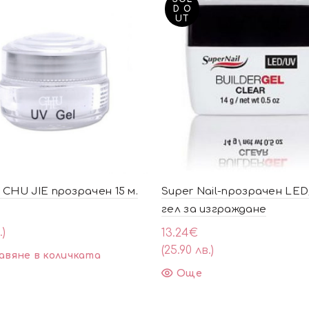
D O
UT
 CHU JIE прозрачен 15 м.
Super Nail-прозрачен LE
гел за изграждане
.)
13.24
€
(25.90 лв.)
авяне в количката
Още