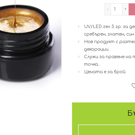
количест
UV/LED гел 5 гр. за де
сребърен, златен, син 
Нов продукт с разте
декорации.
Служи за правене на 
точка .
Цената е за брой.
Б