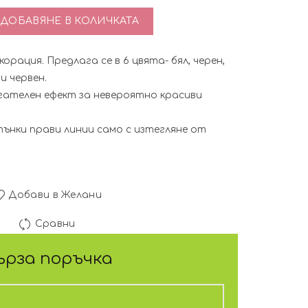
во за Spider gel Pretty 5 гр. - Златен
ДОБАВЯНЕ В КОЛИЧКАТА
корация. Предлага се в 6 цвята- бял, черен,
и червен.
гателен ефект за невероятно красиви
тънки прави линии само с изтегляне от
Добави в Желани
Сравни
ърза поръчка