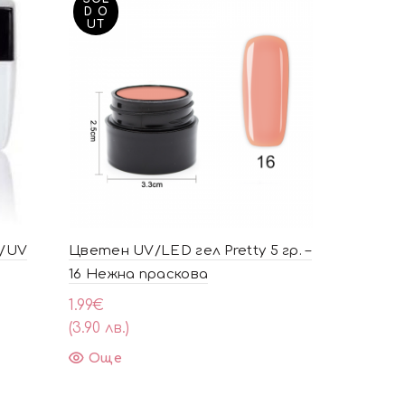
D O
UT
D/UV
Цветен UV/LED гел Pretty 5 гр. –
UV гел CH
16 Нежна праскова
5.06
€
(9.90 лв.)
1.99
€
(3.90 лв.)
Добавя
Още