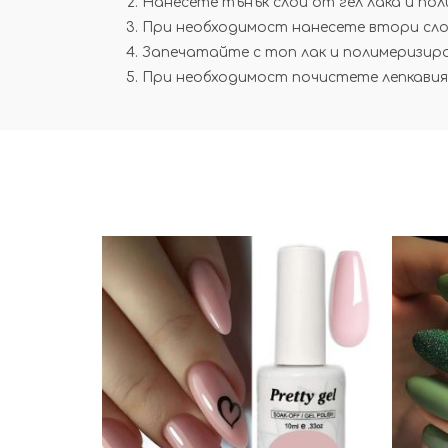
Нанесете тънък слой от гел лака и по
При необходимост нанесете втори сло
Запечатайте с топ лак и полимеризир
При необходимост почистете лепкавия 