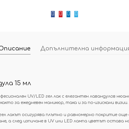
Описание
Допълнителна информаци
дула 15 мл
фесионален UV/LED гел лак с елегантен лавандулов нюан
 както за ежедневен маникюр, така и за по-изискани визии.
гел лакът осигурява плътно и равномерно покритие още 
не, а след изпичане в UV или LED лампа цветът остава на