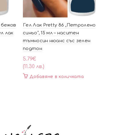
о бежов
Гел Лак Pretty 86 „Петролено
Гел лак P
ел лак
синьо“, 15 мл – наситен
брокат 15
тъмносин нюанс със зелен
5.79
€
подтон
(11.30 лв.)
5.79
€
Още
(11.30 лв.)
Добавяне в количката