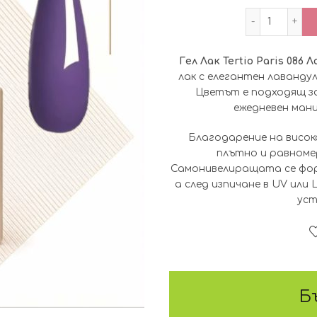
количест
Гел Лак Tertio Paris 086 
лак с елегантен лаванду
Цветът е подходящ за 
ежедневен мани
Благодарение на висок
плътно и равноме
Самонивелиращата се форм
а след изпичане в UV или
уст
Б