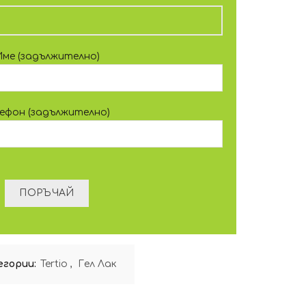
Име (задължително)
лефон (задължително)
егории:
Tertio
,
Гел Лак