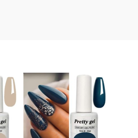
SOL
D O
UT