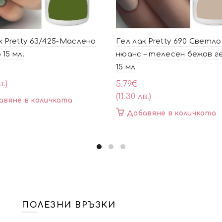
к Pretty 63/425-Маслено
Гел лак Pretty 690 Светл
 15 мл.
нюанс – телесен бежов г
15 мл
в.)
5.79
€
(11.30 лв.)
авяне в количката
Добавяне в количката
ПОЛЕЗНИ ВРЪЗКИ