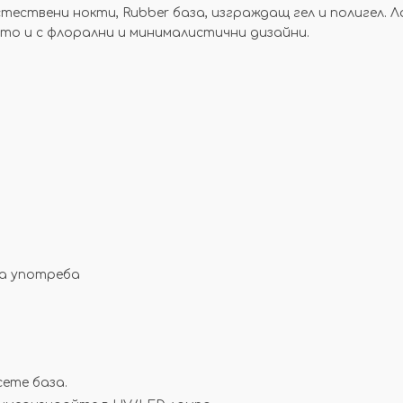
ествени нокти, Rubber база, изграждащ гел и полигел. 
кто и с флорални и минималистични дизайни.
а употреба
ете база.