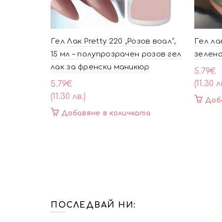
Гел Лак Pretty 220 „Розов воал“,
Гел ла
15 мл – полупрозрачен розов гел
зелено
лак за френски маникюр
5.79
€
(11.30 л
5.79
€
(11.30 лв.)
Доб
Добавяне в количката
ПОСЛЕДВАЙ НИ: