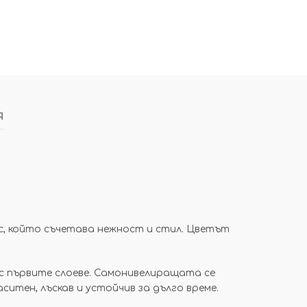
я
с, който съчетава нежност и стил. Цветът
с първите слоеве. Самонивелиращата се
ситен, лъскав и устойчив за дълго време.