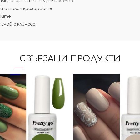
лимеризирайте в UV/LED лампа.
й и полимеризирайте.
айте.
слой с клинсер.
СВЪРЗАНИ ПРОДУКТИ