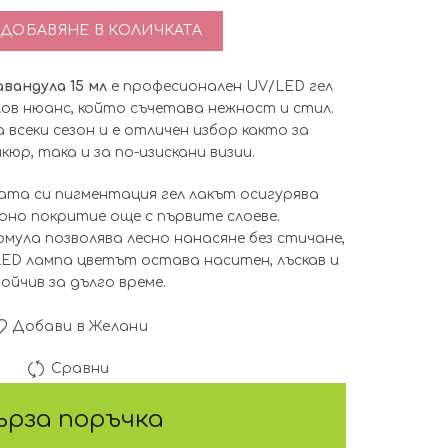
во за Гел Лак Tertio Paris 086 Лавандула 15 мл
ДОБАВЯНЕ В КОЛИЧКАТА
Лавандула 15 мл
е професионален UV/LED гел
лов нюанс, който съчетава нежност и стил.
всеки сезон и е отличен избор както за
кюр, така и за по-изискани визии.
ата си пигментация гел лакът осигурява
рно покритие още с първите слоеве.
ула позволява лесно нанасяне без стичане,
 LED лампа цветът остава наситен, лъскав и
ойчив за дълго време.
Добави в Желани
Сравни
ърза поръчка