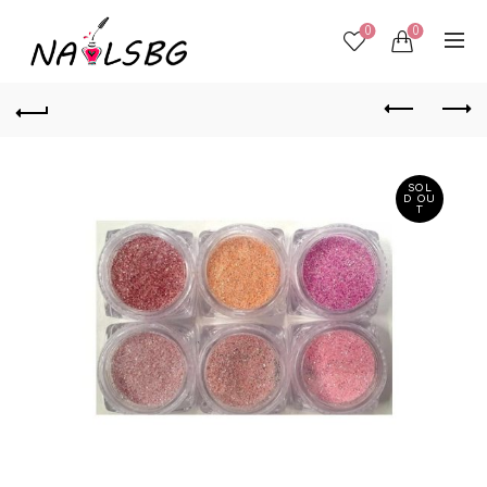
0
0
SOL
D OU
T