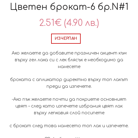
Цветен брокат-6 бр.N#1
2.51
€
(4.90 лв.)
ИЗЧЕРПАН
Ако желаете да добавите празничен акцент към
върху гел лака си с лек блясък е необходимо да
нанесете
броката с апликатор директно върху топ лакът
преди да изпечете.
-Ако пък желаете почти да покриете основният
цвят – след като изпечете избрания цвят лак
върху лепкавия слой посипете
с брокат след това нанесето топ лак и изпечете.