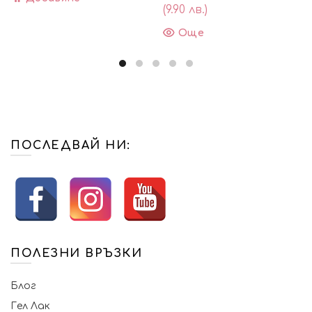
1.53€
0.92€
(9.90 лв.)
(3.00
(1.80
Още
лв.).
лв.).
ПОСЛЕДВАЙ НИ:
ПОЛЕЗНИ ВРЪЗКИ
Блог
Гел Лак