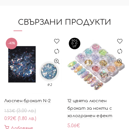
СВЪРЗАНИ ПРОДУКТИ
SOL
-40%
D O
UT
Люспен брокат N-2
12 цвята люспен
брокат за нокти с
Original
Текущата
(3.00 лв.)
1.53
€
холограмен ефект
price
цена
0.92
€
(1.80 лв.)
was:
е:
5.06
€
Добавяне