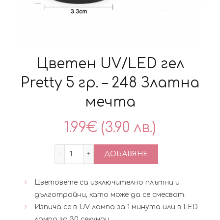
Цветен UV/LED гел
Pretty 5 гр. – 248 Златна
мечта
1.99
€
(3.90 лв.)
количество за Цветен UV/LED гел Prett
ДОБАВЯНЕ
Цветовете са изключително плътни и
дълготрайни, като може да се смесват.
Изпича се в UV лампа за 1 минута или в LED
лампа за 30 секунди.