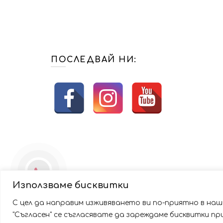
лв.).
лв.).
ПОСЛЕДВАЙ НИ:
Използваме бисквитки
С цел да направим изживяването ви по-приятно в наши
Използваме бисквитки за да подобрим вашата работа
"Съгласен" се съгласявате да зареждаме бисквитки п