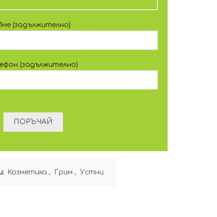
Име (задължително)
лефон (задължително)
и:
Козметика
,
Грим
,
Устни