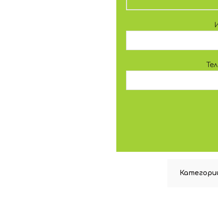
Те
Категори