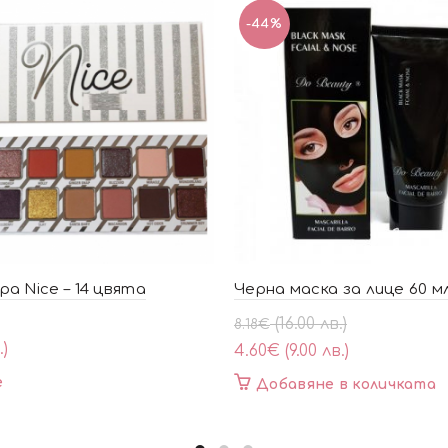
-44%
а Nice – 14 цвята
Черна маска за лице 60 мл
Original
Текущата
(16.00 лв.)
8.18
€
price
цена
.)
4.60
€
(9.00 лв.)
was:
е:
е
Добавяне в количката
8.18€
4.60€
(16.00
(9.00