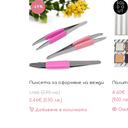
SOL
-69%
D O
UT
Пинсета за оформяне на вежди
Палитр
Original
Текущата
(2.90 лв.)
4.60
€
1.48
€
price
цена
(9.00 лв
0.46
€
(0.90 лв.)
was:
е:
Ощ
Добавяне в количката
1.48€
0.46€
(2.90
(0.90