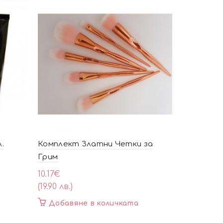
.
Комплект Златни Четки за
Лепило за
Грим
1.99
€
(3.90 лв.)
10.17
€
(19.90 лв.)
Добавя
Добавяне в количката