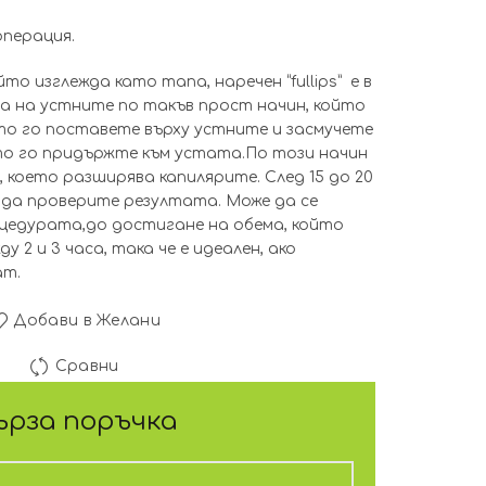
 операция.
то изглежда като тапа, наречен “fullips” е в
ма на устните по такъв прост начин, който
то го поставете върху устните и засмучете
ато го придържте към устата.По този начин
, което разширява капилярите. След 15 до 20
а да проверите резултата. Може да се
цедурата,до достигане на обема, който
 2 и 3 часа, така че е идеален, ако
ат.
Добави в Желани
Сравни
ърза поръчка