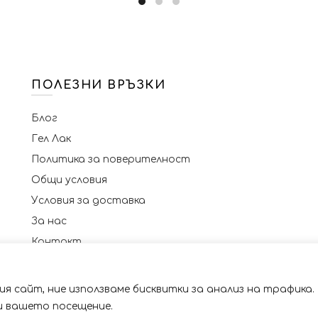
лв.).
лв.).
ПОЛЕЗНИ ВРЪЗКИ
Блог
Гел Лак
Политика за поверителност
Общи условия
Условия за доставка
За нас
Контакт
я сайт, ние използваме бисквитки за анализ на трафика.
 със сайта. Като ползвате сайта Вие се съгласявате с 
© 2023 NAILSBG. Всички права запазени
ри вашето посещение.