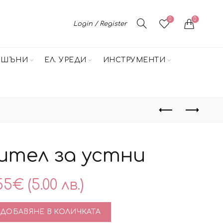
0
0
Login / Register
НШЪНИ
ЕЛ. УРЕДИ
ИНСТРУМЕНТИ
ител за устни
55
€
(5.00 лв.)
тво за Уголемител за устни
ДОБАВЯНЕ В КОЛИЧКАТА