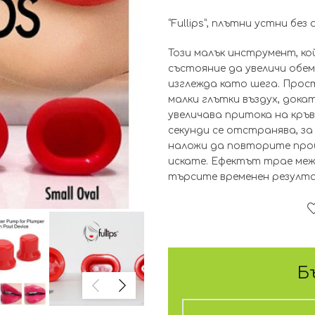
“Fullips”, плътни устни без
Този малък инструмент, кой
състояние да увеличи обе
изглежда като шега. Прос
малки глътки въздух, док
увеличава притока на кръв
секунди се отстранява, з
наложи да повторите про
искате. Ефектът трае между
търсите временен резулт
Б