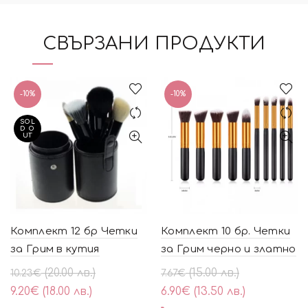
СВЪРЗАНИ ПРОДУКТИ
-10%
-10%
SOL
D O
UT
Комплект 12 бр Четки
Комплект 10 бр. Четки
за Грим в кутия
за Грим черно и златно
Original
Текущата
Original
Текущата
(20.00 лв.)
(15.00 лв.)
10.23
€
7.67
€
price
цена
price
цена
9.20
€
(18.00 лв.)
6.90
€
(13.50 лв.)
was:
е:
was:
е: