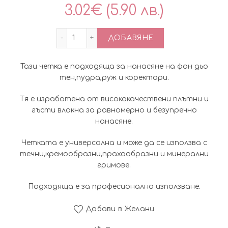
3.02
€
(5.90 лв.)
количество за Универсална четка за н
ДОБАВЯНЕ
Тази четка е подходяща за нанасяне на фон дьо
тен,пудра,руж и коректори.
Тя е изработена от висококачествени плътни и
гъсти влакна за равномерно и безупречно
нанасяне.
Четката е универсална и може да се използва с
течни,кремообразни,прахообразни и минерални
гримове.
Подходяща е за професионално използване.
Добави в Желани