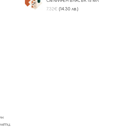
САПФИРЕН БЛЯСЪК 15 МЛ
7.32
€
(14.30 лв.)
ен
енти.