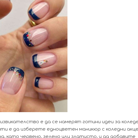
дизвикателство е да се намерят готини идеи за колед
нти е да изберете едноцветен маникюр с коледни акц
, като червено, зелено или златисто, и да добавите