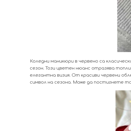
Коледни маникюри в червено са класически
сезон. Този цветен нюанс отразява топл
елегантна визия. От красиви червени обл
символ на сезона. Може да постигнете таз