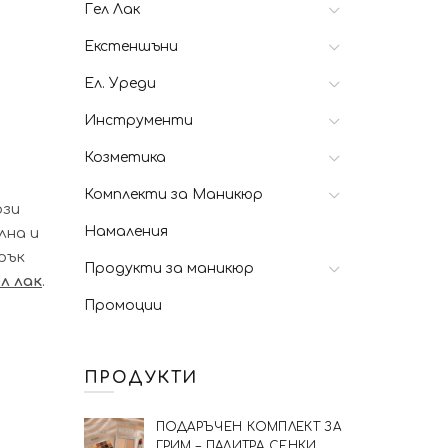
Гел Лак
Екстеншъни
Ел. Уреди
Инструменти
Козметика
Комплекти за Маникюр
ози
Намаления
лна и
рък
Продукти за маникюр
л лак
.
Промоции
ПРОДУКТИ
ПОДАРЪЧЕН КОМПЛЕКТ ЗА
ГРИМ – ПАЛИТРА СЕНКИ,