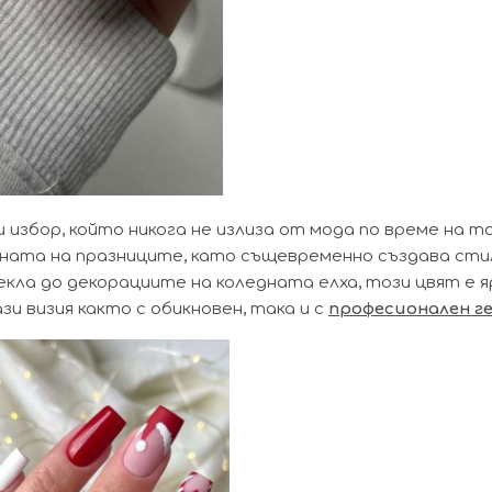
 избор, който никога не излиза от мода по време на т
ината на празниците, като същевременно създава сти
екла до декорациите на коледната елха, този цвят е я
и визия както с обикновен, така и с
професионален ге