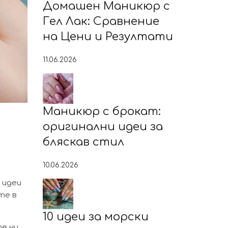
Домашен Маникюр с
Гел Лак: Сравнение
на Цени и Резултати
11.06.2026
Маникюр с брокат:
оригинални идеи за
бляскав стил
10.06.2026
 идеи
те в
10 идеи за морски
е ни