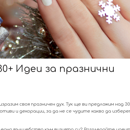
30+ Идеи за празнични
зразим своя празничен дух. Тук ще ви предложим над 30
отиви и декорации, за да не се чудите какво да избере
ледно вълшебство към визията си? Разгледайте идеит