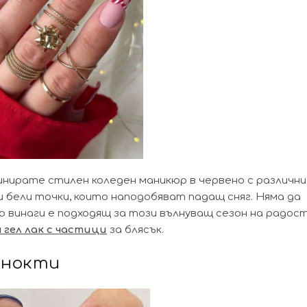
инирате стилен коледен маникюр в червено с различни
ли бели точки, които наподобяват падащ сняг. Няма да
о винаги е подходящ за този вълнуващ сезон на радост
 гел лак с частици
за блясък.
 нокти