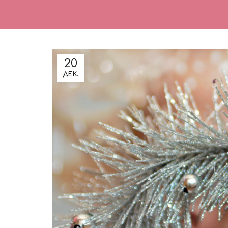
20
ДЕК.