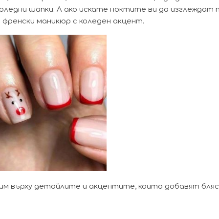
коледни шапки. А ако искате ноктите ви да изглеждат 
а френски маникюр с коледен акцент.
им върху детайлите и акцентите, които добавят бляс