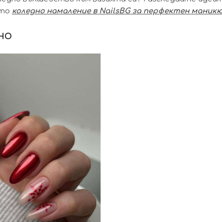
ото
коледно намаление в NailsBG за перфектен маник
но