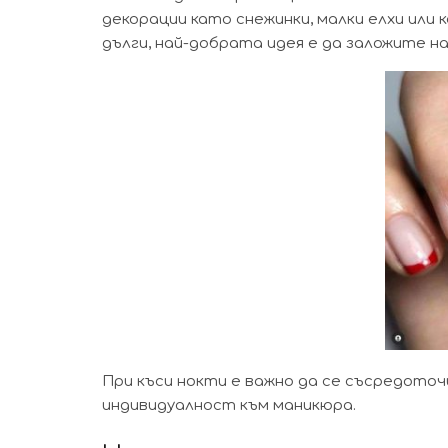
декорации като снежинки, малки елхи или 
дълги, най-добрата идея е да заложите н
При къси нокти е важно да се съсредоточ
индивидуалност към маникюра.