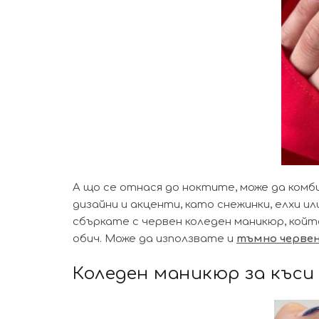
А що се отнася до ноктите, може да комб
дизайни и акценти, като снежинки, елхи и
сбъркате с червен коледен маникюр, койт
обич. Може да използвате и
тъмно червен
Коледен маникюр за къси