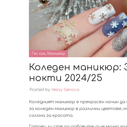
,
Гел лак
Маникюр
Коледен маникюр: 
нокти 2024/25
Posted by
Vessy Genova
Коледният маникюр е прекрасен начин да и
за коледен маникюр в различни цветове, м
салона за красота.
Готови ли сте да добавите още малко ко