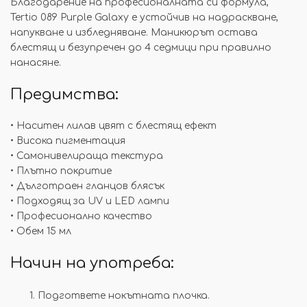
Благодарение на професионалната си формула,
Tertio 089 Purple Galaxy е устойчив на надраскване,
напукване и избледняване. Маникюрът остава
блестящ и безупречен до 4 седмици при правилно
нанасяне.
Предимства:
• Наситен лилав цвят с блестящ ефект
• Висока пигментация
• Самонивелираща текстура
• Плътно покритие
• Дълготраен гланцов блясък
• Подходящ за UV и LED лампи
• Професионално качество
• Обем 15 мл
Начин на употреба:
Подгответе нокътната плочка.