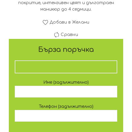
покритие, интензивен цвят и дълготраен
маникюр до 4 седмици.
Добави в Желани
Сравни
Бърза поръчка
Име (задължително)
Телефон (задължително)