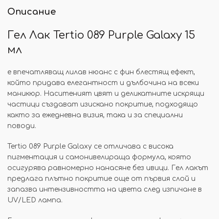
Описание
Гел Лак Tertio
089 Purple Galaxy 15
мл
е впечатляващ лилав нюанс с фин блестящ ефект,
който придава елегантност и дълбочина на всеки
маникюр. Наситеният цвят и деликатните искрящи
частици създават изискано покритие, подходящо
както за ежедневна визия, така и за специални
поводи.
Tertio 089 Purple Galaxy се отличава с висока
пигментация и самонивелираща формула, която
осигурява равномерно нанасяне без ивици. Гел лакът
предлага плътно покритие още от първия слой и
запазва интензивността на цвета след изпичане в
UV/LED лампа.