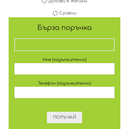
Добави в Желани
Сравни
Бърза поръчка
Име (задължително)
Телефон (задължително)