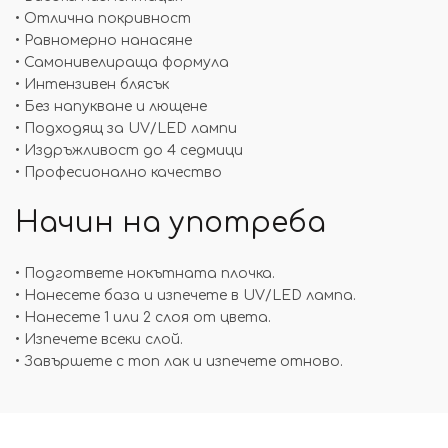
• Отлична покривност
• Равномерно нанасяне
• Самонивелираща формула
• Интензивен блясък
• Без напукване и лющене
• Подходящ за UV/LED лампи
• Издръжливост до 4 седмици
• Професионално качество
Начин на употреба
• Подгответе нокътната плочка.
• Нанесете база и изпечете в UV/LED лампа.
• Нанесете 1 или 2 слоя от цвета.
• Изпечете всеки слой.
• Завършете с топ лак и изпечете отново.