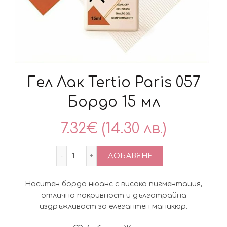
Гел Лак Tertio Paris 057
Бордо 15 мл
7.32
€
(14.30 лв.)
количество за Гел Лак Tertio Paris 057 
ДОБАВЯНЕ
Наситен бордо нюанс с висока пигментация,
отлична покривност и дълготрайна
издръжливост за елегантен маникюр.