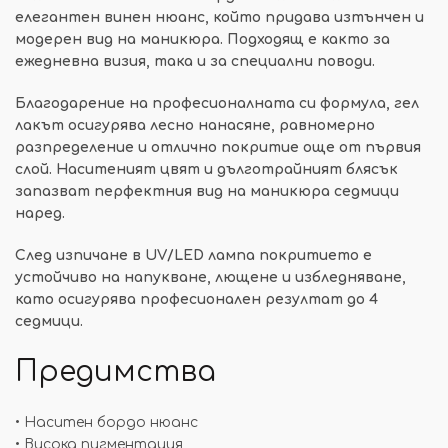
елегантен винен нюанс, който придава изтънчен и
модерен вид на маникюра. Подходящ е както за
ежедневна визия, така и за специални поводи.
Благодарение на професионалната си формула, гел
лакът осигурява лесно нанасяне, равномерно
разпределение и отлично покритие още от първия
слой. Наситеният цвят и дълготрайният блясък
запазват перфектния вид на маникюра седмици
наред.
След изпичане в UV/LED лампа покритието е
устойчиво на напукване, лющене и избледняване,
като осигурява професионален резултат до 4
седмици.
Предимства
• Наситен бордо нюанс
• Висока пигментация