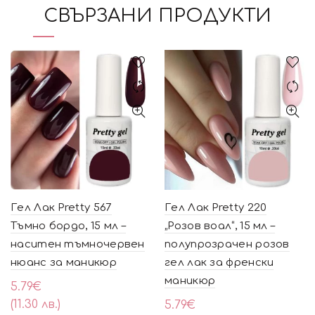
СВЪРЗАНИ ПРОДУКТИ
Гел Лак Pretty 567
Гел Лак Pretty 220
Тъмно бордо, 15 мл –
„Розов воал“, 15 мл –
наситен тъмночервен
полупрозрачен розов
нюанс за маникюр
гел лак за френски
маникюр
5.79
€
(11.30 лв.)
5.79
€