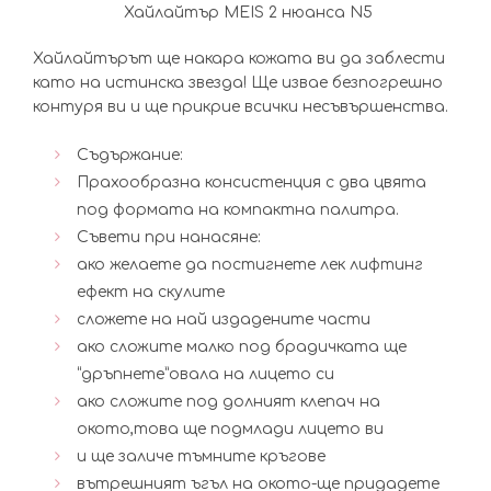
Хайлайтър MEIS 2 нюанса N5
Хайлайтърът ще накара кожата ви да заблести
като на истинска звезда! Ще извае безпогрешно
контуря ви и ще прикрие всички несъвършенства.
Съдържание:
Прахообразна консистенция с два цвята
под формата на компактна палитра.
Съвети при нанасяне:
ако желаете да постигнете лек лифтинг
ефект на скулите
сложете на най издадените части
ако сложите малко под брадичката ще
“дръпнете”овала на лицето си
ако сложите под долният клепач на
окото,това ще подмлади лицето ви
и ще заличе тъмните кръгове
вътрешният ъгъл на окото-ще придадете