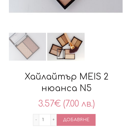
Хайлайтър MEIS 2
нюанса N5
3.57
€
(7.00 лв.)
количество за Хайлайтър MEIS 2 нюан
ДОБАВЯНЕ