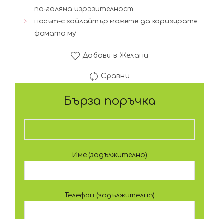
по-голяма изразителност
носът-с хайлайтър можете да коригирате
фомата му
Добави в Желани
Сравни
Бърза поръчка
Име (задължително)
Телефон (задължително)