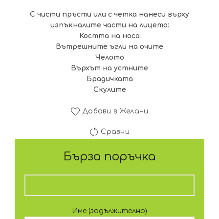
С чисти пръсти или с четка нанеси върху
изпъкналите части на лицето:
Костта на носа
Вътрешните ъгли на очите
Челото
Върхът на устните
Брадичката
Скулите
Добави в Желани
Сравни
Бърза поръчка
Име (задължително)