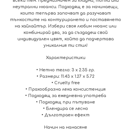
всеки тен. предназначен за хладни, топли или
неутрални нюанси. Подходящ е за начинаещи,
които тепърва започват да разучават
тънкостите на контурирането и поставянето
на хайлайтър. Избери своя любим нюанс или
комбинирай два, за да създадеш свой
индивидуален цвят, който да подчертава
уникалния ти стил!
Характеристики
• Нетно тегло: 3 x 2.35 гр.
• Размери: 11.43 x 1.27 x 5.72
• Cruelty free
• Прахообразна лека консистенция
• Подходящ за ежедневна употреба
• Подходящ при пътуване
• Блендира се лесно
• Дълготраен ефект
Начин на нанасяне