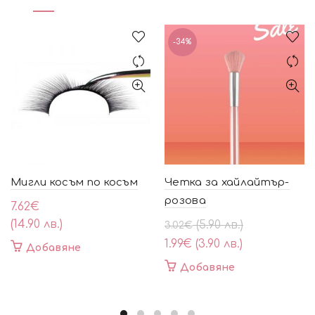
-34%
Мигли косъм по косъм
Четка за хайлайтър-
розова
7.62
€
(14.90 лв.)
Original
Текущата
(5.90 лв.)
3.02
€
price
цена
1.99
€
(3.90 лв.)
Добавяне
was:
е:
Добавяне
3.02€
1.99€
(5.90
(3.90
лв.).
лв.).