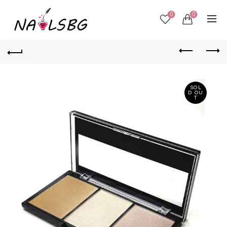
0
0
SOL
D OU
T