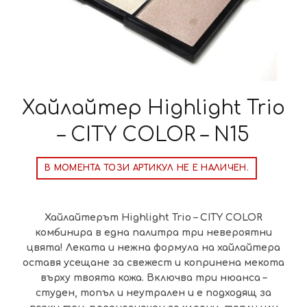
Хайлайтер Highlight Trio
– CITY COLOR – N15
В МОМЕНТА ТОЗИ АРТИКУЛ НЕ Е НАЛИЧЕН.
Хайлайтерът Highlight Trio – CITY COLOR
комбинира в една палитра три невероятни
цвята! Леката и нежна формула на хайлайтера
оставя усещане за свежест и копринена мекота
върху твоята кожа. Включва три нюанса –
студен, топъл и неутрален и е подходящ за