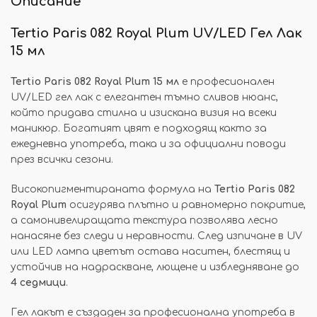
Описание
Tertio Paris 082 Royal Plum UV/LED Гел Лак
15 мл
Tertio Paris 082 Royal Plum 15 мл
е професионален
UV/LED гел лак с елегантен тъмно сливов нюанс,
който придава стилна и изискана визия на всеки
маникюр. Богатият цвят е подходящ както за
ежедневна употреба, така и за официални поводи
през всички сезони.
Високопигментираната формула на
Tertio Paris 082
Royal Plum
осигурява плътно и равномерно покритие,
а самонивелиращата текстура позволява лесно
нанасяне без следи и неравности. След изпичане в UV
или LED лампа цветът остава наситен, блестящ и
устойчив на надраскване, лющене и избледняване до
4 седмици
.
Гел лакът е създаден за професионална употреба в