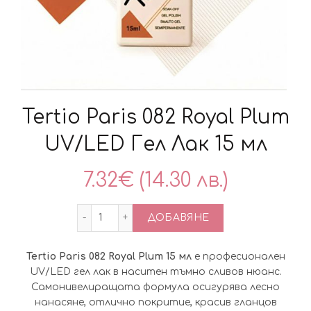
Tertio Paris 082 Royal Plum
UV/LED Гел Лак 15 мл
7.32
€
(14.30 лв.)
количество за Tertio Paris 082 Royal Pl
ДОБАВЯНЕ
Tertio Paris 082 Royal Plum 15 мл
е професионален
UV/LED гел лак в наситен тъмно сливов нюанс.
Самонивелиращата формула осигурява лесно
нанасяне, отлично покритие, красив гланцов