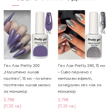
Гел Лак Pretty 200
Гел Лак Pretty 240, 15 мл
„Наситено лилав
– Сиво перлено с
пастел“, 15 мл – плътен
метален ефект,
пастелен лилав нюанс
огледален гел лак за
за маникюр
маникюр
5.79
€
5.79
€
(11.30 лв.)
(11.30 лв.)