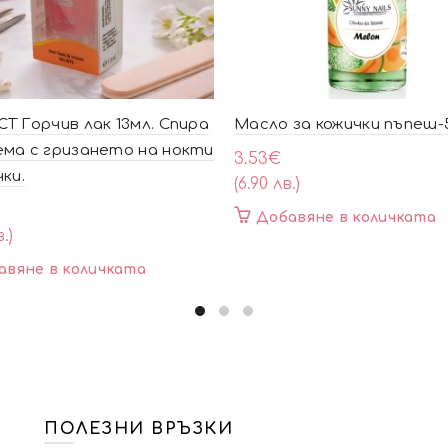
T Горчив лак 13мл. Спира
Масло за кожички пъпеш-
ма с гризането на нокти
3.53
€
чки.
(6.90 лв.)
Добавяне в количката
.)
авяне в количката
ПОЛЕЗНИ ВРЪЗКИ