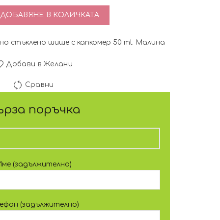
тво за Масло за кожички 50 ml Малина
ДОБАВЯНЕ В КОЛИЧКАТА
зно стъклено шише с капкомер 50 ml. Малина
Добави в Желани
Сравни
ърза поръчка
Име (задължително)
лефон (задължително)