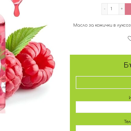
количес
Масло за кожички в луксо
Б
Те