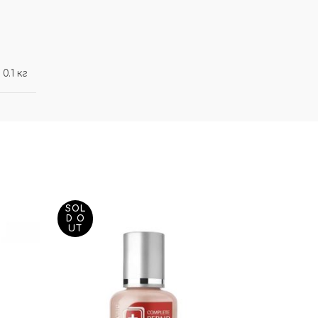
0.1 кг
SOL
D O
UT