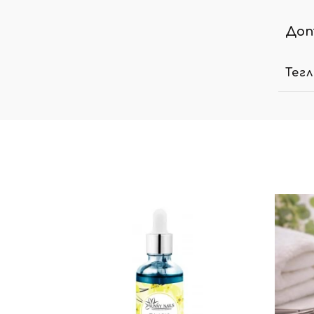
Доп
Тег