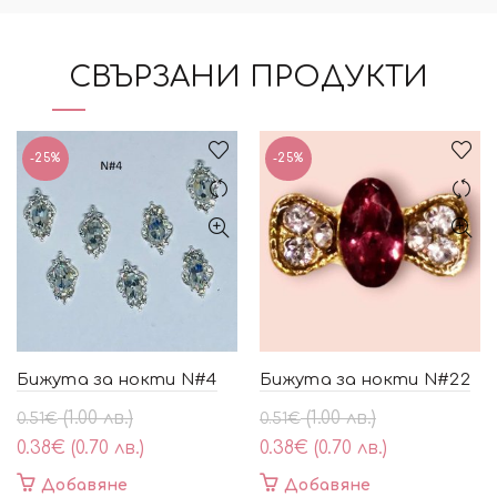
СВЪРЗАНИ ПРОДУКТИ
-25%
-25%
Бижута за нокти N#4
Бижута за нокти N#22
Original
Текущата
Original
Текущата
(1.00 лв.)
(1.00 лв.)
0.51
€
0.51
€
price
цена
price
цена
0.38
€
(0.70 лв.)
0.38
€
(0.70 лв.)
was:
е:
was:
е:
Добавяне
Добавяне