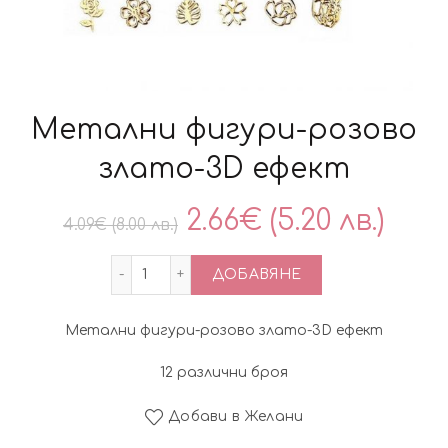
Метални фигури-розово
злато-3D ефект
Original
Тек
2.66
€
(5.20 лв.)
4.09
€
(8.00 лв.)
price
цен
количество за Метални фигури-розов
ДОБАВЯНЕ
was:
е:
Метални фигури-розово злато-3D ефект
4.09€
2.66
12 различни броя
(8.00
(5.20
Добави в Желани
лв.).
лв.).