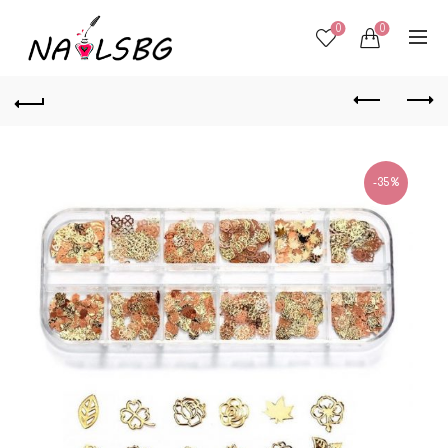
0
0
-35%