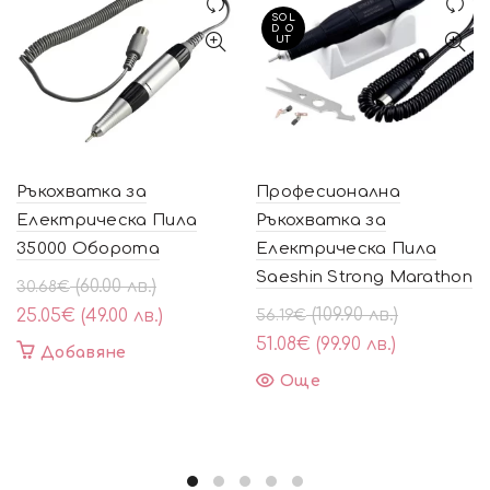
SOL
D O
UT
Ръкохватка за
Професионална
Електрическа Пила
Ръкохватка за
35000 Оборота
Електрическа Пила
Saeshin Strong Marathon
Original
Текущата
(60.00 лв.)
30.68
€
price
цена
Original
Текущата
(109.90 лв.)
25.05
€
(49.00 лв.)
56.19
€
was:
е:
price
цена
51.08
€
(99.90 лв.)
Добавяне
30.68€
25.05€
was:
е:
Още
(60.00
(49.00
56.19€
51.08€
лв.).
лв.).
(109.90
(99.90
лв.).
лв.).