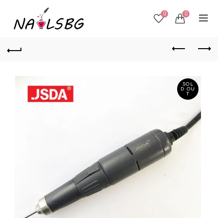
0
0
SOL
D OU
T