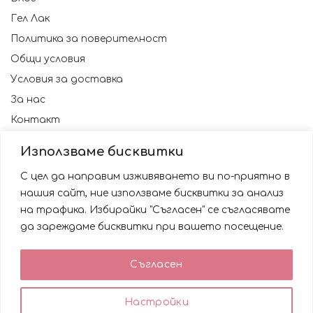
Гел Лак
Политика за поверителност
Общи условия
Условия за доставка
За нас
Контакт
Използваме бисквитки
С цел да направим изживяването ви по-приятно в
нашия сайт, ние използваме бисквитки за анализ
на трафика. Избирайки "Съгласен" се съгласявате
да зареждаме бисквитки при вашето посещение.
Използваме бисквитки за да подобрим вашата
Съгласен
работа със сайта. Като ползвате сайта Вие се
© 2023 NAILSBG. Всички права запазени
съгласявате с използването им.
0
0
Настройки
ACCEPT