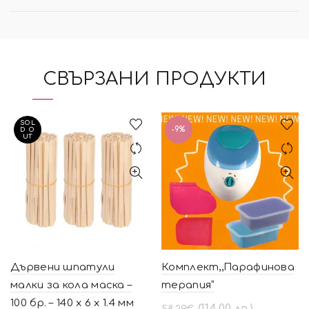
СВЪРЗАНИ ПРОДУКТИ
SOL
-9%
D O
UT
Дървени шпатули
Комплект,,Парафинова
малки за кола маска –
терапия”
100 бр. – 140 х 6 х 1.4 мм
Original
Текущата