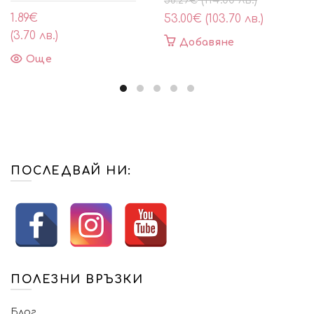
(114.00 лв.)
58.29
€
price
цена
1.89
€
53.00
€
(103.70 лв.)
was:
е:
(3.70 лв.)
Добавяне
58.29€
53.00€
Още
(114.00
(103.70
лв.).
лв.).
ПОСЛЕДВАЙ НИ:
ПОЛЕЗНИ ВРЪЗКИ
Блог