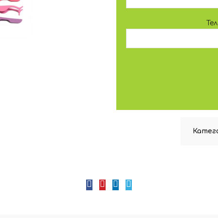
Те
Катег