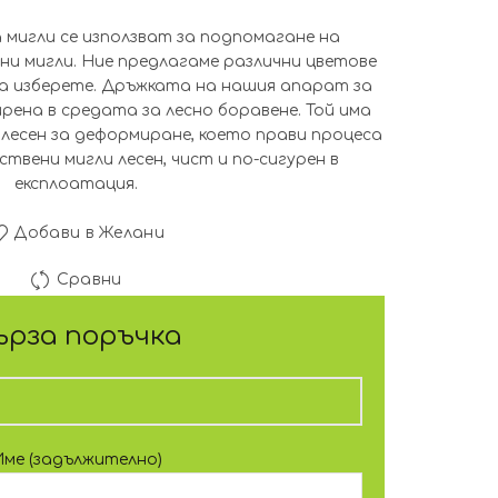
 мигли се използват за подпомагане на
ни мигли. Ние предлагаме различни цветове
а изберете. Дръжката на нашия апарат за
рена в средата за лесно боравене. Той има
 лесен за деформиране, което прави процеса
ствени мигли лесен, чист и по-сигурен в
експлоатация.
Добави в Желани
Сравни
ърза поръчка
Име (задължително)