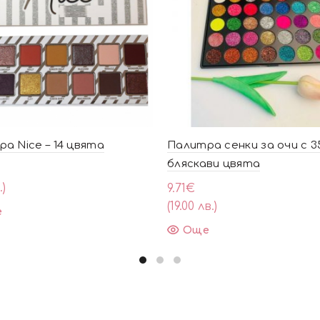
а Nice – 14 цвята
Палитра сенки за очи с 3
бляскави цвята
.)
9.71
€
(19.00 лв.)
е
Още