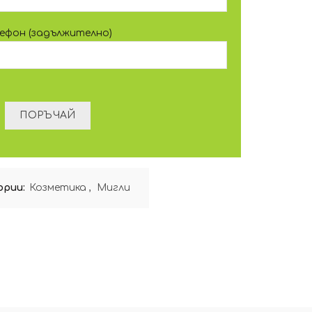
лефон (задължително)
ории:
Козметика
,
Мигли