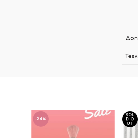
Доп
Тег
SOL
-34%
D O
UT