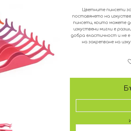
Цветните пинсети за
поставянето на изкустве
пинсети, които можете д
изкуствени мигли е разши
добра еластичност и не е
на закрепване на изку
Б