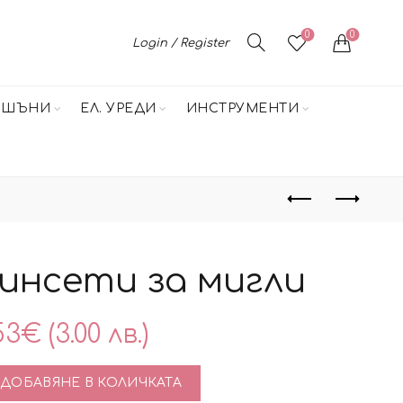
0
0
Login / Register
НШЪНИ
ЕЛ. УРЕДИ
ИНСТРУМЕНТИ
инсети за мигли
53
€
(3.00 лв.)
тво за Цветни пинсети за мигли
ДОБАВЯНЕ В КОЛИЧКАТА