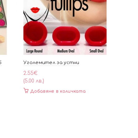
5
Уголемител за устни
Гъба за ф
2.55
€
2.30
€
(5.00 лв.)
(4.50 лв.)
Добавяне в количката
Добавя