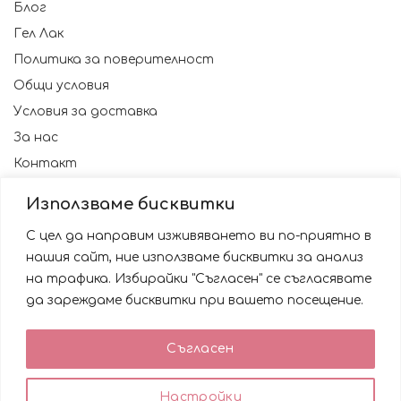
Блог
Гел Лак
Политика за поверителност
Общи условия
Условия за доставка
За нас
Контакт
Използваме бисквитки
С цел да направим изживяването ви по-приятно в
нашия сайт, ние използваме бисквитки за анализ
на трафика. Избирайки "Съгласен" се съгласявате
да зареждаме бисквитки при вашето посещение.
Използваме бисквитки за да подобрим вашата
Съгласен
работа със сайта. Като ползвате сайта Вие се
© 2023 NAILSBG. Всички права запазени
съгласявате с използването им.
0
0
Настройки