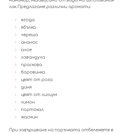
маникюр, независимо от вида на използвания
лак.Предлагаме различни аромати:
ягода
ябълка
череша
ананас
алое
лавандула
праскова
боровинка
цвят от роза
диня
цвят от лилиум
лимон
портокал
жасмин
При завършване на поръчката отбележете в